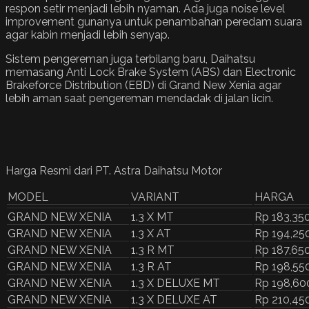
respon setir menjadi lebih nyaman. Ada juga noise level
improvement gunanya untuk penambahan peredam suara
agar kabin menjadi lebih senyap.
Sistem pengereman juga terbilang baru, Daihatsu
memasang Anti Lock Brake System (ABS) dan Electronic
Brakeforce Distribution (EBD) di Grand New Xenia agar
lebih aman saat pengereman mendadak di jalan licin.
Harga Resmi dari PT. Astra Daihatsu Motor
MODEL
VARIANT
HARGA
GRAND NEW XENIA
1.3 X MT
Rp 183,350
GRAND NEW XENIA
1.3 X AT
Rp 194,250
GRAND NEW XENIA
1.3 R MT
Rp 187,650
GRAND NEW XENIA
1.3 R AT
Rp 198,550
GRAND NEW XENIA
1.3 X DELUXE MT
Rp 198,60
GRAND NEW XENIA
1.3 X DELUXE AT
Rp 210,450