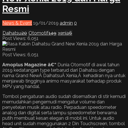
Resmi
News & Event
19/01/2019
admin
0
Daihatsu
20
Otomotif
149
xenia
6
Post Views: 6,051
Post Views:
6,051
Amoplus Magazine â€“
Dunia Otomotif di awal tahun
2019 kedatangan type terbarud dari Daihatsu dengan
nama Grand NewÂ DaihatsuÂ Xenia,Â kehadiran nya untuk
menjawab tingginya animo masyarakat terhadap produk
MPV yang handal.
Tombol pengaturan audio sudah disematkan di stir kemudi
memudahkan pengemudi mengatur volume dan
penyetelan musik atau radio. Perpaduan speedometer
analog dan digital serta lampu speedometer berwarna
putih membuat kesan elegan di mobil ini. Untuk audio
head unit sudah menggunakan 2 Din Touchscreen, tombol