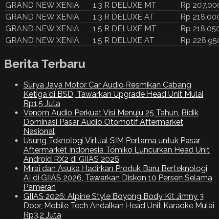
GRAND NEW XENIA
1.3 R DELUXE MT
Rp 207,00
GRAND NEW XENIA
1.3 R DELUXE AT
Rp 218,00
GRAND NEW XENIA
1.5 R DELUXE MT
Rp 218,050
GRAND NEW XENIA
1.5 R DELUXE AT
Rp 228,95
Berita Terbaru
Surya Jaya Motor Car Audio Resmikan Cabang
Ketiga di BSD, Tawarkan Upgrade Head Unit Mulai
Rp1,5 Juta
Venom Audio Perkuat Visi Menuju 25 Tahun, Bidik
Dominasi Pasar Audio Otomotif Aftermarket
Nasional
Usung Teknologi Virtual SIM Pertama untuk Pasar
Aftermarket Indonesia Tomiko Luncurkan Head Unit
Android RX2 di GIIAS 2026
Mirai dan Asuka Hadirkan Produk Baru Berteknologi
AI di GIIAS 2026, Tawarkan Diskon 10 Persen Selama
Pameran
GIIAS 2026: Alpine Style Boyong Body Kit Jimny 3
Door, Mobile Tech Andalkan Head Unit Karaoke Mulai
Rp3,2 Juta