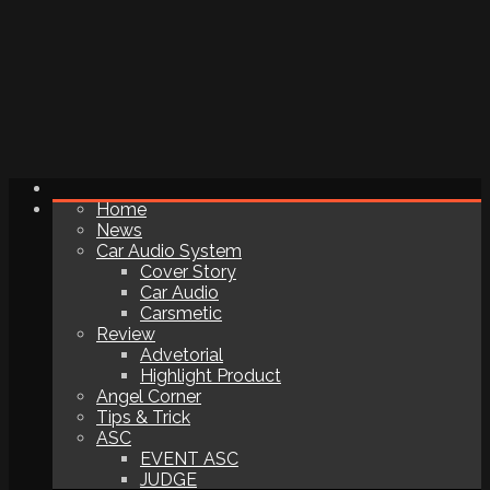
Home
News
Car Audio System
Cover Story
Car Audio
Carsmetic
Review
Advetorial
Highlight Product
Angel Corner
Tips & Trick
ASC
EVENT ASC
JUDGE