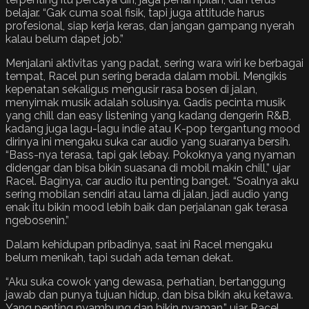
belajar. “Gak cuma soal fisik, tapi juga attitude harus
profesional, siap kerja keras, dan jangan gampang nyerah
kalau belum dapet job.”
Menjalani aktivitas yang padat, sering wara wiri ke berbagai
tempat, Racel pun sering berada dalam mobil. Mengikis
kepenatan sekaligus mengusir rasa bosen di jalan,
menyimak musik adalah solusinya. Gadis pecinta musik
yang chill dan easy listening yang kadang dengerin R&B,
kadang juga lagu-lagu indie atau K-pop tergantung mood
dirinya ini mengaku suka car audio yang suaranya bersih.
“Bass-nya terasa, tapi gak lebay. Pokoknya yang nyaman
didengar dan bisa bikin suasana di mobil makin chill,” ujar
Racel. Baginya, car audio itu penting banget. “Soalnya aku
sering mobilan sendiri atau lama di jalan, jadi audio yang
enak itu bikin mood lebih baik dan perjalanan gak terasa
ngebosenin.”
Dalam kehidupan pribadinya, saat ini Racel mengaku
belum menikah, tapi sudah ada teman dekat.
“Aku suka cowok yang dewasa, perhatian, bertanggung
jawab dan punya tujuan hidup, dan bisa bikin aku ketawa.
Yang penting nyambung dan bikin nyaman,” ujar Racel