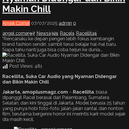
Makin Chill
Angel Corner
07/07/2025
admin
0
angel corner
97
News
1321
Racel
1
Racellita
1
"Rencanaku ke depan pengen lebih fokus kembangin
brand fashion sendiri, sambil terus belajar hal-hal baru.
Siapa tahu nanti juga bisa coba terjun ke dunia...
Post Views:
481
Racellita, Suka Car Audio yang Nyaman Didengar
dan Bikin Makin Chill
Jakarta, amoplusmagz.com
–
Racellita
, biasa
dipanggil Racel berasal dari Palembang, Sumatera
Selatan, dan kini tinggal di Jakarta. Model berusia 25 tahun
yang punya hobi foto-foto, jalan-jalan santai, dan nonton
film, terutama bergenre horror ini merintis karir model sejak
dia masih kecil.