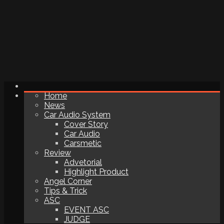
Home
News
Car Audio System
Cover Story
Car Audio
Carsmetic
Review
Advetorial
Highlight Product
Angel Corner
Tips & Trick
ASC
EVENT ASC
JUDGE