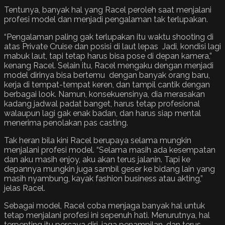
Tentunya, banyak hal yang Racel peroleh saat menjalani
profesi model dan menjadi pengalaman tak terlupakan.
“Pengalaman paling gak terlupakan itu waktu shooting di
atas Private Cruise dan posisi di laut lepas Jadi, kondisi lagi
mabuk laut, tapi tetap harus bisa pose di depan kamera,”
kenang Racel. Selain itu, Racel mengaku dengan menjadi
model dirinya bisa bertemu dengan banyak orang baru,
kerja di tempat-tempat keren, dan tampil cantik dengan
berbagai look. Namun, konsekuensinya, dia merasakan
kadang jadwal padat banget, harus tetap profesional
walaupun lagi gak enak badan, dan harus siap mental
menerima penolakan pas casting.
Tak heran bila kini Racel berupaya selama mungkin
menjalani profesi model. “Selama masih ada kesempatan
dan aku masih enjoy, aku akan terus jalanin. Tapi ke
depannya mungkin juga sambil geser ke bidang lain yang
masih nyambung, kayak fashion business atau akting,”
jelas Racel.
Sebagai model, Racel coba menjaga banyak hal untuk
tetap menjalani profesi ini sepenuh hati. Menurutnya, hal
terpenting itu percaya diri, jaga penampilan, dan terus