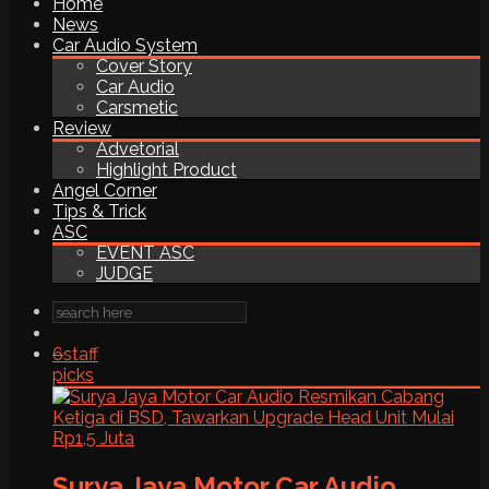
Home
News
Car Audio System
Cover Story
Car Audio
Carsmetic
Review
Advetorial
Highlight Product
Angel Corner
Tips & Trick
ASC
EVENT ASC
JUDGE
6
staff
picks
Surya Jaya Motor Car Audio