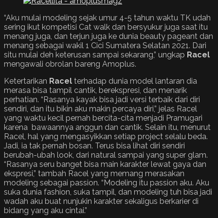
“Aku mulai modeling sejak umur 4-5 tahun waktu TK udah
sering ikut kompetisi Cat walk dan bersyukur juga saat itu
menang juga, dan terjun juga ke dunia beauty pageant dan
menang sebagai wakil 1 Cici Sumatera Selatan 2021. Dari
situ mulai deh keterusan sampai sekarang,” ungkap
Racel
mengawali obrolan bareng Amoplus.
Ketertarikan
Racel
terhadap dunia model lantaran dia
merasa bisa tampil cantik, berekspresi, dan menarik
perhatian. “Rasanya kayak bisa jadi versi terbaik dari diri
sendiri, dan itu bikin aku makin percaya diri,” jelas Racel
yang waktu kecil pernah bercita-cita menjadi Pramugari
karena bawaannya anggun dan cantik. Selain itu, menurut
Racel, hal yang mengasyikkan setiap project selalu beda.
Jadi, ia tak pernah bosan. Terus bisa lihat diri sendiri
berubah-ubah look, dari natural sampai yang super glam.
“Rasanya seru banget bisa main karakter lewat gaya dan
ekspresi,” tambah Racel yang memang merasakan
modeling sebagai passion. “Modeling itu passion aku. Aku
suka dunia fashion, suka tampil, dan modeling tuh bisa jadi
wadah aku buat nunjukin karakter sekaligus berkarier di
bidang yang aku cintai.”