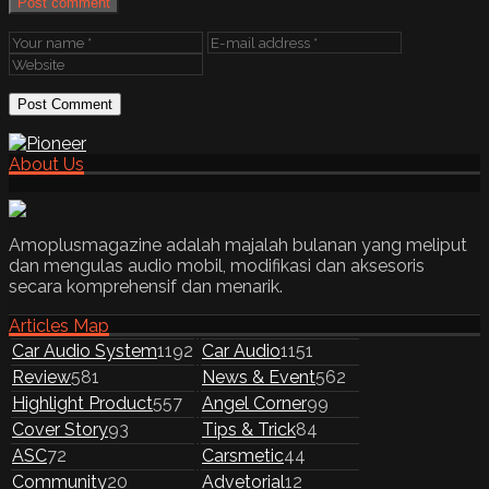
Post comment
About Us
Amoplusmagazine adalah majalah bulanan yang meliput
dan mengulas audio mobil, modifikasi dan aksesoris
secara komprehensif dan menarik.
Articles Map
Car Audio System
1192
Car Audio
1151
Review
581
News & Event
562
Highlight Product
557
Angel Corner
99
Cover Story
93
Tips & Trick
84
ASC
72
Carsmetic
44
Community
20
Advetorial
12