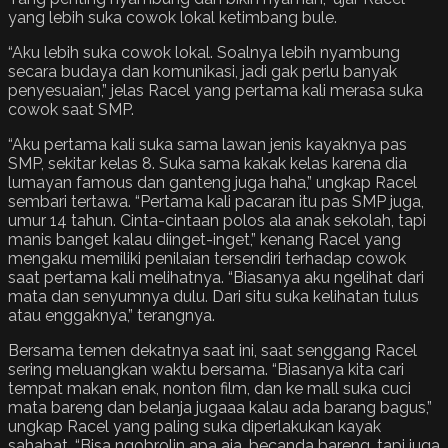
yang lebih suka cowok lokal ketimbang bule.
“Aku lebih suka cowok lokal. Soalnya lebih nyambung
secara budaya dan komunikasi, jadi gak perlu banyak
penyesuaian,” jelas Racel yang pertama kali merasa suka
cowok saat SMP.
“Aku pertama kali suka sama lawan jenis kayaknya pas
SMP, sekitar kelas 8. Suka sama kakak kelas karena dia
lumayan famous dan ganteng juga haha,” ungkap Racel
sembari tertawa. “Pertama kali pacaran itu pas SMP juga,
umur 14 tahun. Cinta-cintaan polos ala anak sekolah, tapi
manis banget kalau diinget-inget,” kenang Racel yang
mengaku memiliki penilaian tersendiri terhadap cowok
saat pertama kali melihatnya. “Biasanya aku ngelihat dari
mata dan senyumnya dulu. Dari situ suka kelihatan tulus
atau enggaknya,” terangnya.
Bersama temen dekatnya saat ini, saat senggang Racel
sering meluangkan waktu bersama. “Biasanya kita cari
tempat makan enak, nonton film, dan ke mall suka cuci
mata bareng dan belanja jugaaa kalau ada barang bagus,”
ungkap Racel yang paling suka diperlakukan kayak
sahabat. “Bisa ngobrolin apa aja, becanda bareng, tapi juga