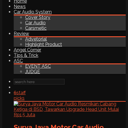
Home
News
Car Audio System
Cover Story
Car Audio
Carsmetic
Review
Advetorial
Highlight Product
Angel Corner
Tips & Trick
ASC
EVENT ASC
JUDGE
6
staff
picks
Surya Jaya Motor Car Audio