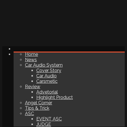
Home
News
Car Audio System
Cover Story
Car Audio
Carsmetic
Review
Advetorial
Highlight Product
Angel Corner
Tips & Trick
ASC
EVENT ASC
JUDGE