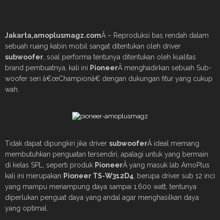
Jakarta,amoplusmagz.com
Â – Reproduksi bas rendah dalam
sebuah ruang kabin mobil sangat ditentukan oleh driver
subwoofer
, soal performa tentunya ditentukan oleh kualitas
brand pembuatnya, kali ini
Pioneer
Â menghadirkan sebuah Sub-
woofer seri â€œChampionâ€ dengan dukungan fitur yang cukup
wah.
Tidak dapat dipungkiri jika driver
subwoofer
Â ideal memang
membutuhkan penguatan tersendiri, apalagi untuk yang bermain
di kelas SPL, seperti produk
Pioneer
Â yang masuk lab AmoPlus
kali ini merupakan
Pioneer
TS-W312D4
, berupa driver sub 12 inci
yang mampu menampung daya sampai 1.600 watt, tentunya
diperlukan penguat daya yang andal agar menghasilkan daya
yang optimal.