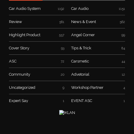
Car Audio System
Car Audio
1192
1151
Review
News & Event
581
562
Highlight Product
Angel Corner
557
99
Cover Story
Tips & Trick
93
84
ASC
Carsmetic
72
44
Community
Advetorial
20
12
Uncategorized
Workshop Partner
9
4
Expert Say
EVENT ASC
1
1