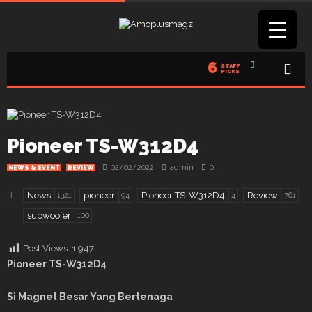
6
STAFF
PICKS
Pioneer TS-W312D4
02/02/2022
admin
0
NEWS & EVENT
REVIEW
News
pioneer
Pioneer TS-W312D4
Review
1321
94
4
761
subwoofer
100
Post Views:
1,947
Pioneer TS-W312D4
Si Magnet Besar Yang Bertenaga