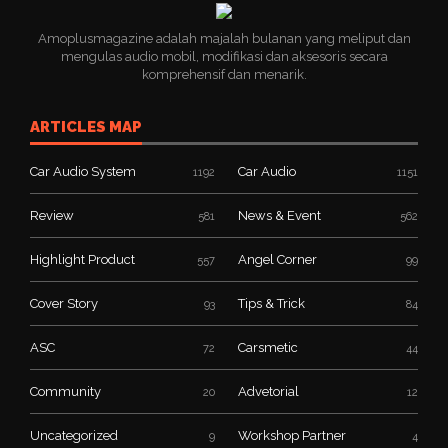
Amoplusmagazine adalah majalah bulanan yang meliput dan
mengulas audio mobil, modifikasi dan aksesoris secara
komprehensif dan menarik.
ARTICLES MAP
Car Audio System
Car Audio
1192
1151
Review
News & Event
581
562
Highlight Product
Angel Corner
557
99
Cover Story
Tips & Trick
93
84
ASC
Carsmetic
72
44
Community
Advetorial
20
12
Uncategorized
Workshop Partner
9
4