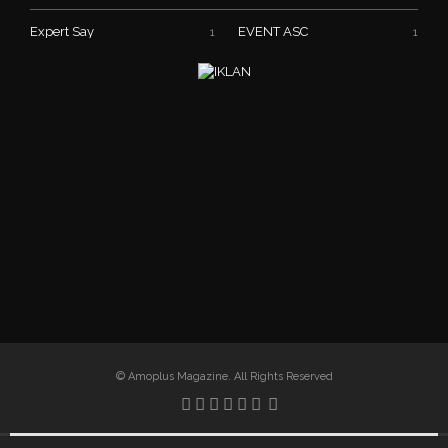
Expert Say
EVENT ASC
1
1
© Amoplus Magazine. All Rights Reserved