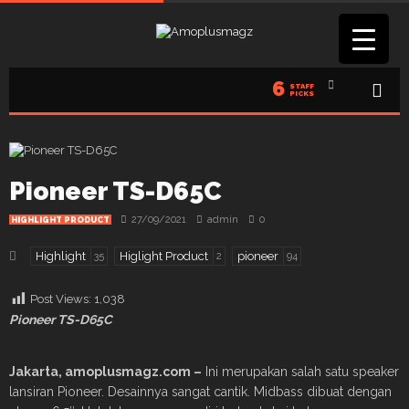
6
STAFF
PICKS
Pioneer TS-D65C
27/09/2021
admin
0
HIGHLIGHT PRODUCT
Highlight
Higlight Product
pioneer
35
2
94
Post Views:
1,038
Pioneer TS-D65C
Jakarta
, amoplusmagz.com –
Ini merupakan salah satu speaker
lansiran Pioneer. Desainnya sangat cantik. Midbass dibuat dengan