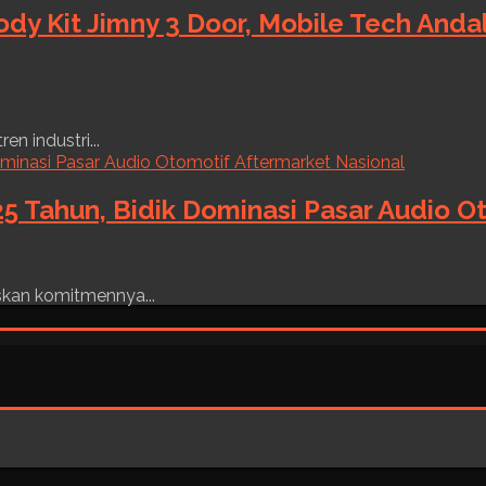
ody Kit Jimny 3 Door, Mobile Tech And
n industri...
5 Tahun, Bidik Dominasi Pasar Audio O
skan komitmennya...