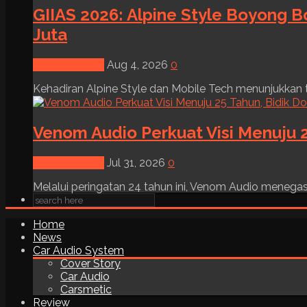
GIIAS 2026: Alpine Style Boyong B
Juta
News & Event
Aug 4, 2026
0
Kehadiran Alpine Style dan Mobile Tech menunjukkan tre
Venom Audio Perkuat Visi Menuju 2
News & Event
Jul 31, 2026
0
Melalui peringatan 24 tahun ini, Venom Audio menega
Home
News
Car Audio System
Cover Story
Car Audio
Carsmetic
Review