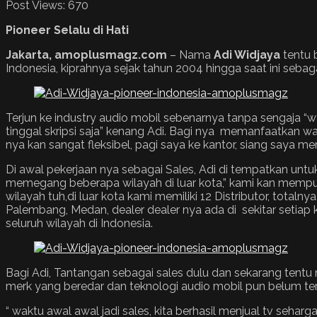
Post Views:
670
Pioneer Selalu di Hati
Jakarta, amoplusmagz.com
– Nama
Adi Widjaya
tentu 
Indonesia, kiprahnya sejak tahun 2004 hingga saat ini seba
Terjun ke industry audio mobil sebenarnya tanpa sengaja “wa
tinggal skripsi saja” kenang Adi. Bagi nya memanfaatkan w
nya kan sangat fleksibel, pagi saya ke kantor, siang saya 
Di awal pekerjaan nya sebagai Sales, Adi di tempatkan untuk
memegang beberapa wilayah di luar kota,” kami kan mempuny
wilayah tuh,di luar kota kami memiliki 12 Distributor, totaln
Palembang, Medan, dealer dealer nya ada di sekitar setiap
seluruh wilayah di Indonesia.
Bagi Adi, Tantangan sebagai sales dulu dan sekarang tentu 
merk yang beredar dan teknologi audio mobil pun belum ter
“ waktu awal awal jadi sales, kita berhasil menjual tv seh