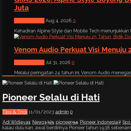
Juta
News & Event
Aug 4, 2026
0
Kehadiran Alpine Style dan Mobile Tech menunjukkan tre
Venom Audio Perkuat Visi Menuju 2
News & Event
Jul 31, 2026
0
Melalui peringatan 24 tahun ini, Venom Audio menega
Pioneer Selalu di Hati
Tips & Trick
11/01/2023
admin
0
Adi Widjaya
1
News
1321
pioneer
94
Pioneer Indonesia
7
tips
kalau dulu kan, awal berdirinya Pioneer tahun 1938 sebenarnya 