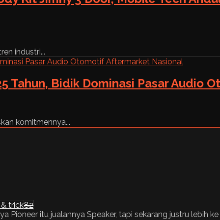
n industri...
5 Tahun, Bidik Dominasi Pasar Audio O
skan komitmennya...
 & trick
82
Pioneer itu jualannya Speaker, tapi sekarang justru lebih ke He