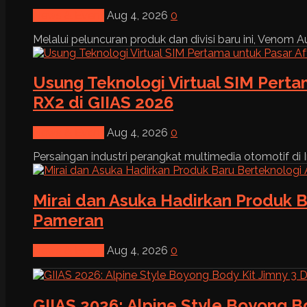
News & Event
Aug 4, 2026
0
Melalui peluncuran produk dan divisi baru ini, Venom Au
Usung Teknologi Virtual SIM Pert
RX2 di GIIAS 2026
News & Event
Aug 4, 2026
0
Persaingan industri perangkat multimedia otomotif di I
Mirai dan Asuka Hadirkan Produk B
Pameran
News & Event
Aug 4, 2026
0
GIIAS 2026: Alpine Style Boyong B