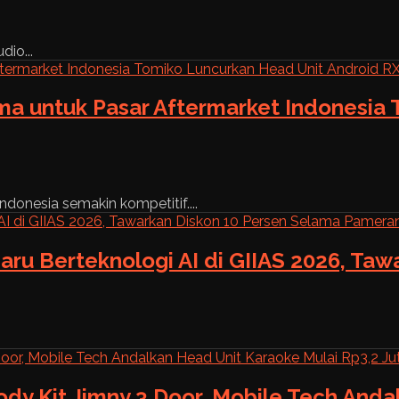
dio...
ama untuk Pasar Aftermarket Indonesia
ndonesia semakin kompetitif....
aru Berteknologi AI di GIIAS 2026, Ta
ody Kit Jimny 3 Door, Mobile Tech And