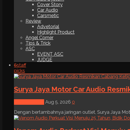
Cover Story
Car Audio
Carsmetic
Review
Advetorial
Highlight Product
Angel Corner
Tips & Trick
ASC
EVENT ASC
JUDGE
6
staff
picks
Surya Jaya Motor Car Audio Resmi
News & Event
Aug 5, 2026
0
Dengan bertambahnya jaringan outlet, Surya Jaya Moto