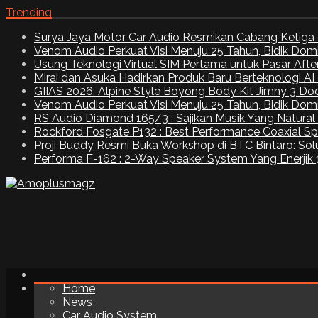
Trending
Surya Jaya Motor Car Audio Resmikan Cabang Ketiga 
Venom Audio Perkuat Visi Menuju 25 Tahun, Bidik Dom
Usung Teknologi Virtual SIM Pertama untuk Pasar Aft
Mirai dan Asuka Hadirkan Produk Baru Berteknologi A
GIIAS 2026: Alpine Style Boyong Body Kit Jimny 3 Do
Venom Audio Perkuat Visi Menuju 25 Tahun, Bidik Dom
RS Audio Diamond 165/3 : Sajikan Musik Yang Natural
Rockford Fosgate P132 : Best Performance Coaxial S
Proji Buddy Resmi Buka Workshop di BTC Bintaro: Solu
Performa F-162 : 2-Way Speaker System Yang Enerjik
Home
News
Car Audio System