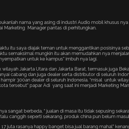
bukanlah nama yang asing di industri Audio mobil khusus nya 
gai Marketing Manager pantas di perhitungkan.
ktu itu saya diajak teman untuk menggantikan posisinya sebag
aktu semaksimal mungkin itu akan memudahkan nya menjalani 
menyempatkan untuk ke kampus” imbuh nya lagi.
 wilayah Jakarta Utara dan Jakarta Barat, termasuk juga Beka
ai cabang dan juga dealer serta distributor di seluruh Indo
ya hampir 300an dealer di seluruh Indonesia. “misal untuk wila
 kota tersebut” papar Adi yang saat ini menjadi Marketing M
nya sangat berbeda, “ jualan di masa itu tidak sepusing sek
lalu canggih seperti sekarang, produk china pun belum masu
arga 17 juta rasanya happy banget bisa jual barang mahal” ke