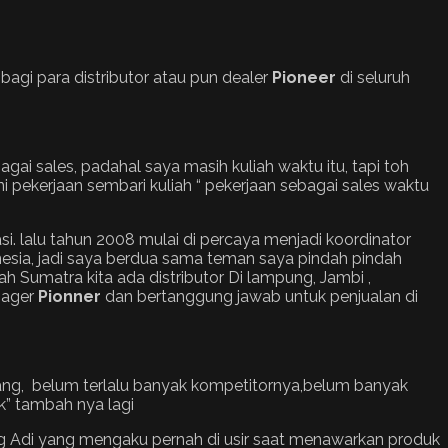
bagi para distributor atau pun dealer
Pioneer
di seluruh
ai sales, padahal saya masih kuliah waktu itu, tapi toh
pekerjaan sembari kuliah “ pekerjaan sebagai sales waktu
si. lalu tahun 2008 mulai di percaya menjadi koordinator
nesia, jadi saya berdua sama teman saya pindah pindah
yah Sumatra kita ada distributor Di lampung, Jambi ,
anager
Pionner
dan bertanggung jawab untuk penjualan di
arang, belum terlalu banyak kompetitornya,belum banyak
k” tambah nya lagi
nang Adi yang mengaku pernah di usir saat menawarkan produk