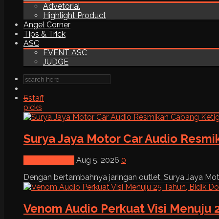
Advetorial
Highlight Product
Angel Corner
Tips & Trick
ASC
EVENT ASC
JUDGE
6
staff
picks
Surya Jaya Motor Car Audio Resmi
News & Event
Aug 5, 2026
0
Dengan bertambahnya jaringan outlet, Surya Jaya Moto
Venom Audio Perkuat Visi Menuju 2