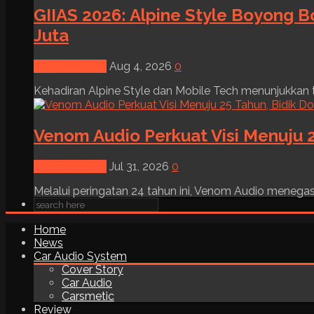
GIIAS 2026: Alpine Style Boyong B
Juta
News & Event
Aug 4, 2026
0
Kehadiran Alpine Style dan Mobile Tech menunjukkan tre
Venom Audio Perkuat Visi Menuju 2
News & Event
Jul 31, 2026
0
Melalui peringatan 24 tahun ini, Venom Audio menega
Home
News
Car Audio System
Cover Story
Car Audio
Carsmetic
Review