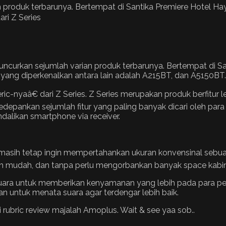
 produk terbarunya. Bertempat di Santika Premiere Hotel H
ncurkan sejumlah varian produk terbarunya. Bertempat di S
 yang diperkenalkan antara lain adalah A215BT, dan A5150BT.
c-nyaâ€ dari Z Series. Z Series merupakan produk berfitur len
engedepankan sejumlah fitur yang paling banyak dicari oleh p
likan smartphone via receiver.
asih tetap ingin mempertahankan ukuran konvensinal sebuah 
ebih mudah, dan tanpa perlu mengorbankan banyak space kabin
h suara untuk memberikan kenyamanan yang lebih pada para pen
n untuk menata suara agar terdengar lebih baik.
 rubric review majalah Amoplus. Wait & see yaa sob..