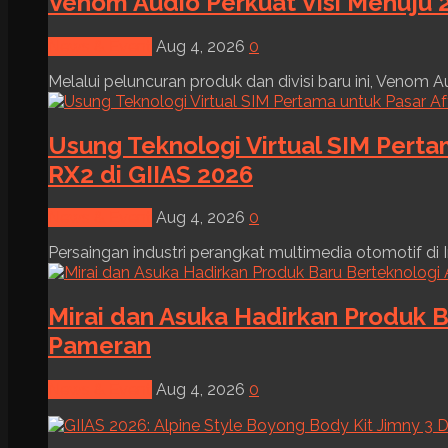
Venom Audio Perkuat Visi Menuju 2
News & Event
Aug 4, 2026
0
Melalui peluncuran produk dan divisi baru ini, Venom Au
Usung Teknologi Virtual SIM Pert
RX2 di GIIAS 2026
News & Event
Aug 4, 2026
0
Persaingan industri perangkat multimedia otomotif di I
Mirai dan Asuka Hadirkan Produk B
Pameran
News & Event
Aug 4, 2026
0