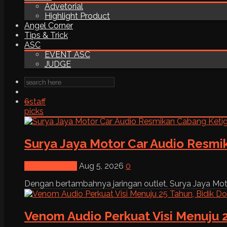
Advetorial
Highlight Product
Angel Corner
Tips & Trick
ASC
EVENT ASC
JUDGE
6
staff
picks
Surya Jaya Motor Car Audio Resmi
News & Event
Aug 5, 2026
0
Dengan bertambahnya jaringan outlet, Surya Jaya Moto
Venom Audio Perkuat Visi Menuju 2