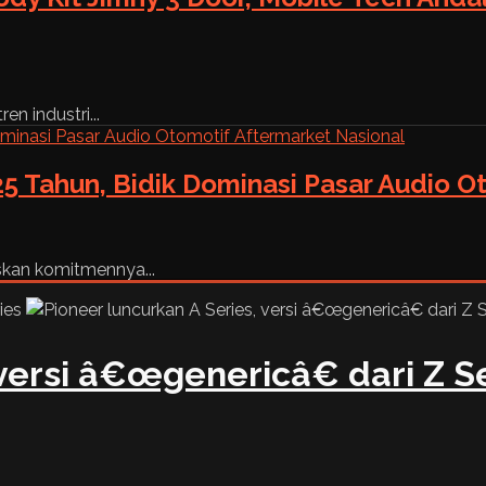
n industri...
5 Tahun, Bidik Dominasi Pasar Audio O
skan komitmennya...
versi â€œgenericâ€ dari Z S