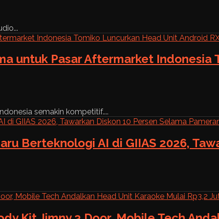
dio...
ama untuk Pasar Aftermarket Indonesia
ndonesia semakin kompetitif....
aru Berteknologi AI di GIIAS 2026, Ta
ody Kit Jimny 3 Door, Mobile Tech And