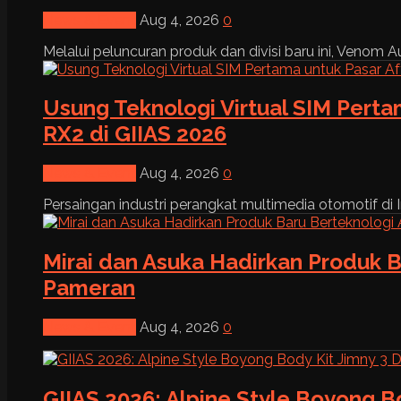
News & Event
Aug 4, 2026
0
Melalui peluncuran produk dan divisi baru ini, Venom Au
Usung Teknologi Virtual SIM Pert
RX2 di GIIAS 2026
News & Event
Aug 4, 2026
0
Persaingan industri perangkat multimedia otomotif di I
Mirai dan Asuka Hadirkan Produk B
Pameran
News & Event
Aug 4, 2026
0
GIIAS 2026: Alpine Style Boyong B