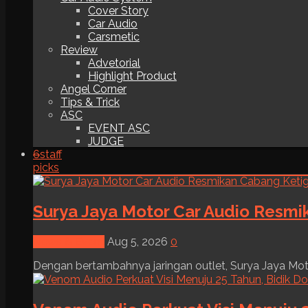
Cover Story
Car Audio
Carsmetic
Review
Advetorial
Highlight Product
Angel Corner
Tips & Trick
ASC
EVENT ASC
JUDGE
6
staff
picks
Surya Jaya Motor Car Audio Resmi
News & Event
Aug 5, 2026
0
Dengan bertambahnya jaringan outlet, Surya Jaya Moto