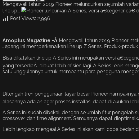
Mengawali tahun 2019 Pioneer meluncurkan sejumlah varian
line up...
Post Views:
2,996
Amoplus Magazine -Â
Mengawali tahun 2019 Pioneer melu
Jepang ini memperkenalkan line up Z Series. Produk-produk
Bisa dikatakan line up A Series ini merupakan versi â€œgeneri
yang tersediaÂ dibuat lebih efisien lagi. A Series lebih m
satu unggulannya untuk membantu para pengguna mengenda
Ditengah tren penggunaan layar besar Pioneer nampaknya m
alasannya adalah agar proses installasi dapat dilakukan l
A Series ini sudah dibekali dengan sejumlah fitur pengola
crossover, dan time alignment. Semuanya dapat dioptimalka
Lebih lengkap mengeai A Series ini akan kami coba bedah di