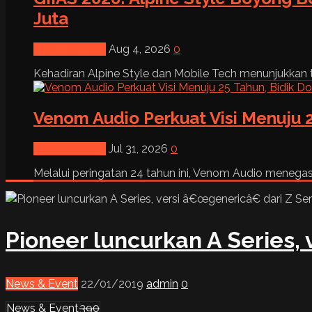
Juta
News & Event
Aug 4, 2026
0
Kehadiran Alpine Style dan Mobile Tech menunjukkan tre
Venom Audio Perkuat Visi Menuju 2
News & Event
Jul 31, 2026
0
Melalui peringatan 24 tahun ini, Venom Audio menega
Pioneer luncurkan A Series, 
News & Event
22/01/2019
admin
0
News & Event
390