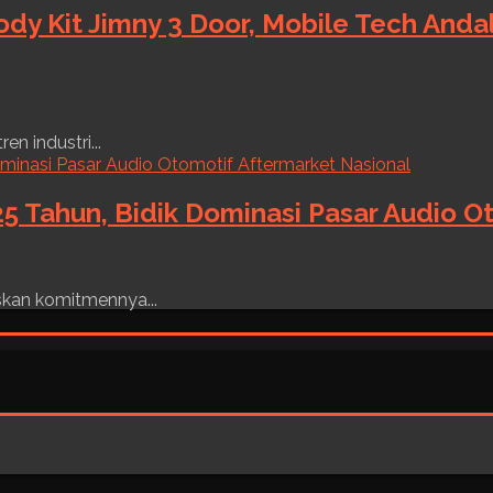
ody Kit Jimny 3 Door, Mobile Tech And
n industri...
5 Tahun, Bidik Dominasi Pasar Audio O
skan komitmennya...