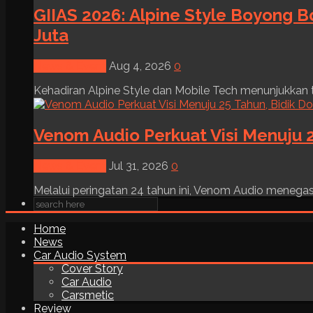
GIIAS 2026: Alpine Style Boyong B
Juta
News & Event
Aug 4, 2026
0
Kehadiran Alpine Style dan Mobile Tech menunjukkan tre
Venom Audio Perkuat Visi Menuju 2
News & Event
Jul 31, 2026
0
Melalui peringatan 24 tahun ini, Venom Audio menega
Home
News
Car Audio System
Cover Story
Car Audio
Carsmetic
Review