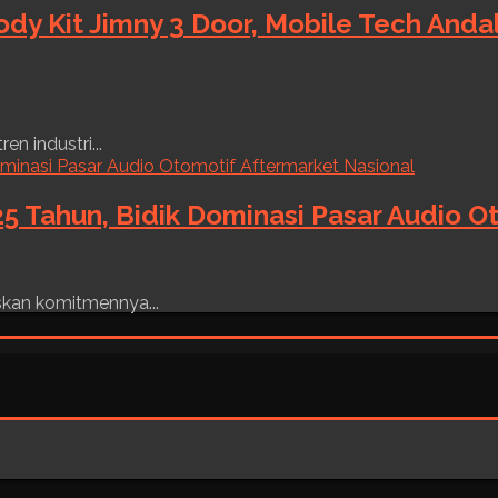
ody Kit Jimny 3 Door, Mobile Tech And
n industri...
5 Tahun, Bidik Dominasi Pasar Audio O
skan komitmennya...