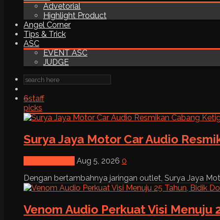
Advetorial
Highlight Product
Angel Corner
Tips & Trick
ASC
EVENT ASC
JUDGE
6
staff
picks
Surya Jaya Motor Car Audio Resmi
News & Event
Aug 5, 2026
0
Dengan bertambahnya jaringan outlet, Surya Jaya Moto
Venom Audio Perkuat Visi Menuju 2