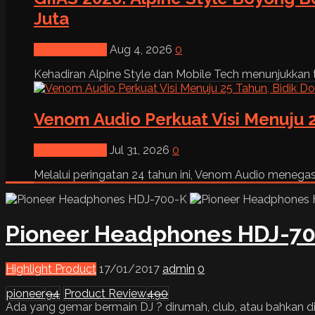
Juta
News & Event
Aug 4, 2026
0
Kehadiran Alpine Style dan Mobile Tech menunjukkan tre
Venom Audio Perkuat Visi Menuju 2
News & Event
Jul 31, 2026
0
Melalui peringatan 24 tahun ini, Venom Audio menega
Pioneer Headphones HDJ-7
Highlight Product
17/01/2017
admin
0
pioneer
94
Product Review
490
Ada yang gemar bermain DJ ? dirumah, club, atau bahkan di 