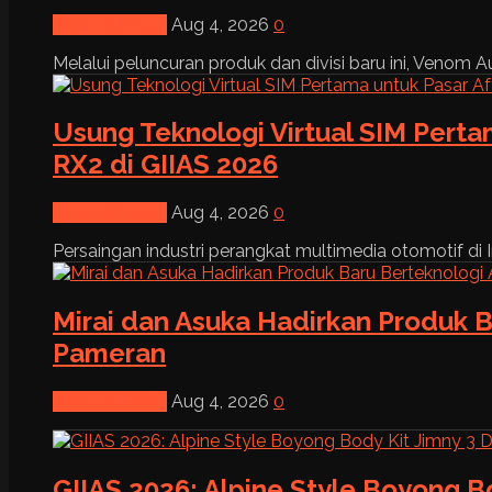
News & Event
Aug 4, 2026
0
Melalui peluncuran produk dan divisi baru ini, Venom Au
Usung Teknologi Virtual SIM Pert
RX2 di GIIAS 2026
News & Event
Aug 4, 2026
0
Persaingan industri perangkat multimedia otomotif di I
Mirai dan Asuka Hadirkan Produk B
Pameran
News & Event
Aug 4, 2026
0
GIIAS 2026: Alpine Style Boyong B