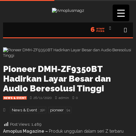
6
STAFF
PICKS
Pioneer DMH-ZF9350BT
Hadirkan Layar Besar dan
Audio Beresolusi Tinggi
26/11/2020
admin
0
NEWS & EVENT
News & Event
pioneer
390
94
Post Views:
1,489
Amoplus Magazine –
Produk unggulan dalam seri Z terbaru