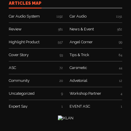
ARTICLES MAP
Car Audio System
Car Audio
1192
1151
Review
News & Event
581
562
Highlight Product
Angel Corner
557
99
Cover Story
Tips & Trick
93
84
ASC
Carsmetic
72
44
Community
Advetorial
20
12
Uncategorized
Workshop Partner
9
4
Expert Say
EVENT ASC
1
1