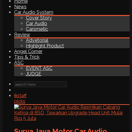
Home
News
Car Audio System
Cover Story
Car Audio
Carsmetic
Review
Advetorial
Highlight Product
Angel Corner
Tips & Trick
ASC
EVENT ASC
JUDGE
6
staff
picks
Surya Jaya Motor Car Audio