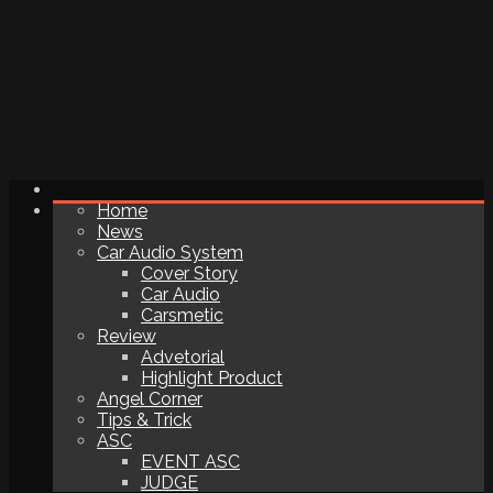
Home
News
Car Audio System
Cover Story
Car Audio
Carsmetic
Review
Advetorial
Highlight Product
Angel Corner
Tips & Trick
ASC
EVENT ASC
JUDGE