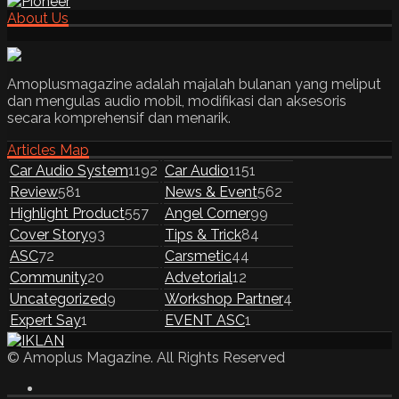
About Us
Amoplusmagazine adalah majalah bulanan yang meliput
dan mengulas audio mobil, modifikasi dan aksesoris
secara komprehensif dan menarik.
Articles Map
Car Audio System
1192
Car Audio
1151
Review
581
News & Event
562
Highlight Product
557
Angel Corner
99
Cover Story
93
Tips & Trick
84
ASC
72
Carsmetic
44
Community
20
Advetorial
12
Uncategorized
9
Workshop Partner
4
Expert Say
1
EVENT ASC
1
© Amoplus Magazine. All Rights Reserved