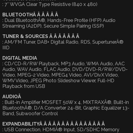
: 7″ WVGA Clear Type Resistive (840 x 480)
BLUETOOTHÂ Â Â Â Â Â
: Dual BluetoothÂ®, Hands-Free Profile (HFP) Audio
Streaming (A2DP), Secure Simple Pairing (SSP)
TUNER & SOURCES Â Â Â Â Â Â Â
: AM/FM Tuner, DAB+ Digital Radio, RDS, SupertunerÂ®
IIID
DIGITAL MEDIA
: CD/CD-R/RW Playback, MP3 Audio, WMA Audio, AAC
Audio, WAV Audio, FLAC Audio, DVD/DVD-R/RW/DVD-
Video, MPEG-2 Video, MPEG4 Video, AVI/DivX Video,
WMV Video, JPEG Photo Slideshow Viewer, Full-HD
Playback from USB
AUDIOÂ
: Built-in Amplifier MOSFET 50W x 4, MIXTRAXÂ®, Built-in
BluetoothÂ®, D/A Converter 24-Bit, Graphic Equalizer 13-
Band, Subwoofer Control
EXPANDABILITYÂ Â Â Â Â Â Â Â Â Â Â Â Â Â Â
: USB Connection, HDMIÂ® Input, SD/SDHC Memory