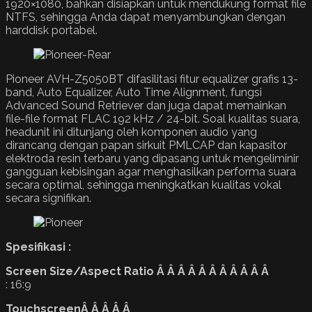
1920×1080, bahkan disiapkan untuk mendukung format file
NTFS, sehingga Anda dapat menyambungkan dengan
harddisk portabel.
Pioneer AVH-Z5050BT difasilitasi fitur equalizer grafis 13-
band, Auto Equalizer, Auto Time Alignment, fungsi
Advanced Sound Retriever dan juga dapat memainkan
file-file format FLAC 192 kHz / 24-bit. Soal kualitas suara,
headunit ini ditunjang oleh komponen audio yang
dirancang dengan papan sirkuit PMLCAP dan kapasitor
elektroda resin terbaru yang dipasang untuk mengeliminir
gangguan kebisingan agar menghasilkan performa suara
secara optimal, sehingga meningkatkan kualitas vokal
secara signifikan.
Spesifikasi :
Screen Size/Aspect Ratio Â Â Â Â Â Â Â Â Â Â Â
: 16:9
TouchscreenÂ Â Â Â Â