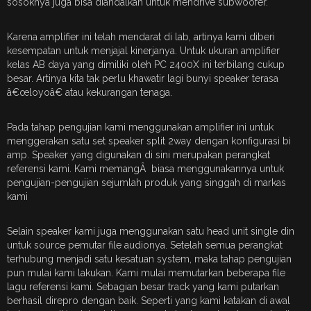
sosoknya juga bisa diandalkan untuk mendrive subwoofer.
Karena amplifier ini telah mendarat di lab, artinya kami diberi
kesempatan untuk menjajal kinerjanya. Untuk ukuran amplifier
kelas AB daya yang dimiliki oleh PC 2400X ini terbilang cukup
besar. Artinya kita tak perlu khawatir lagi bunyi speaker terasa
â€œloyoâ€ atau kekurangan tenaga.
Pada tahap pengujian kami menggunakan amplifier ini untuk
menggerakan satu set speaker split 2way dengan konfigurasi bi
amp. Speaker yang digunakan di sini merupakan perangkat
referensi kami. Kami memangÂ biasa menggunakannya untuk
pengujian-pengujian sejumlah produk yang singgah di markas
kami
Selain speaker kami juga menggunakan satu head unit single din
untuk source pemutar file audionya. Setelah semua perangkat
terhubung menjadi satu kesatuan system, maka tahap pengujian
pun mulai kami lakukan. Kami mulai memutarkan beberapa file
lagu referensi kami. Sebagian besar track yang kami putarkan
berhasil direpro dengan baik. Seperti yang kami katakan di awal