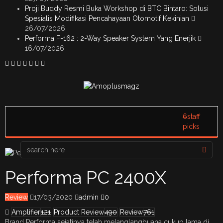
Proji Buddy Resmi Buka Workshop di BTC Bintaro: Solusi
Spesialis Modifikasi Pencahayaan Otomotif Kekinian
26/07/2026
Performa F-162 : 2-Way Speaker System Yang Enerjik
16/07/2026
6
staff
picks
Performa PC 2400X
Review
17/03/2020
admin
0
Amplifier
121
Product Review
490
Review
761
Brand Performa sejatinya telah melanglangbuana cukup lama di