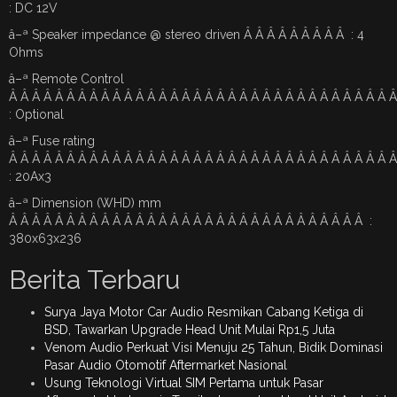
: DC 12V
â–ª Speaker impedance @ stereo driven Â Â Â Â Â Â Â Â Â : 4
Ohms
â–ª Remote Control
Â Â Â Â Â Â Â Â Â Â Â Â Â Â Â Â Â Â Â Â Â Â Â Â Â Â Â Â Â Â Â Â Â 
: Optional
â–ª Fuse rating
Â Â Â Â Â Â Â Â Â Â Â Â Â Â Â Â Â Â Â Â Â Â Â Â Â Â Â Â Â Â Â Â Â 
: 20Ax3
â–ª Dimension (WHD) mm
Â Â Â Â Â Â Â Â Â Â Â Â Â Â Â Â Â Â Â Â Â Â Â Â Â Â Â Â Â Â Â :
380x63x236
Berita Terbaru
Surya Jaya Motor Car Audio Resmikan Cabang Ketiga di
BSD, Tawarkan Upgrade Head Unit Mulai Rp1,5 Juta
Venom Audio Perkuat Visi Menuju 25 Tahun, Bidik Dominasi
Pasar Audio Otomotif Aftermarket Nasional
Usung Teknologi Virtual SIM Pertama untuk Pasar