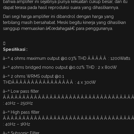
bahwa amplifier ini sejatinya punya kekuatan cukup besar, dan itu
dapat terasa pada hasil reproduksi suara yang dihasilkannya.
Dari segi harga amplifier ini dibandrol dengan harga yang
terbilang masih bersahabat. Meski begitu kinerja yang dihasilkan
sanggup memuaskan â€œdahagaâ€ para penggunanya.
Spesifikasi :
â–ª 4 ohms maximum output @0.03% THD Â Â Â Â Â : 1200Watts
â–ª 4ohms bridged mono output @0.02% THD : 2 x 800W
â–ª 2 ohms WRMS output @0.1
THDÂ Â Â Â Â Â Â Â Â Â Â Â Â Â Â Â : 4 x 300W
â–ª Low pass filter
Â Â Â Â Â Â Â Â Â Â Â Â Â Â Â Â Â Â Â Â Â Â Â Â Â Â Â Â Â Â Â Â Â 
: 40Hz – 250Hz
â–ª High pass filter
Â Â Â Â Â Â Â Â Â Â Â Â Â Â Â Â Â Â Â Â Â Â Â Â Â Â Â Â Â Â Â Â Â 
: 40Hz – 1KHz
â–ª Subsonic Filter