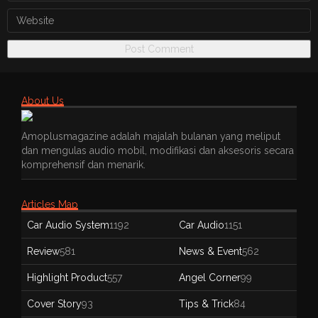
About Us
Amoplusmagazine adalah majalah bulanan yang meliput
dan mengulas audio mobil, modifikasi dan aksesoris secara
komprehensif dan menarik.
Articles Map
Car Audio System
1192
Car Audio
1151
Review
581
News & Event
562
Highlight Product
557
Angel Corner
99
Cover Story
93
Tips & Trick
84