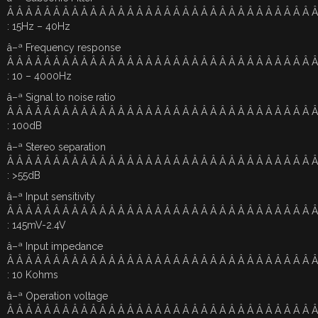
Â Â Â Â Â Â Â Â Â Â Â Â Â Â Â Â Â Â Â Â Â Â Â Â Â Â Â Â Â Â Â Â Â 
: 15Hz – 40Hz
â–ª Frequency response
Â Â Â Â Â Â Â Â Â Â Â Â Â Â Â Â Â Â Â Â Â Â Â Â Â Â Â Â Â Â Â Â Â 
: 10 – 4000Hz
â–ª Signal to noise ratio
Â Â Â Â Â Â Â Â Â Â Â Â Â Â Â Â Â Â Â Â Â Â Â Â Â Â Â Â Â Â Â Â Â 
: 100dB
â–ª Stereo separation
Â Â Â Â Â Â Â Â Â Â Â Â Â Â Â Â Â Â Â Â Â Â Â Â Â Â Â Â Â Â Â Â Â 
: >55dB
â–ª Input sensitivity
Â Â Â Â Â Â Â Â Â Â Â Â Â Â Â Â Â Â Â Â Â Â Â Â Â Â Â Â Â Â Â Â Â 
: 145mV-2.4V
â–ª Input impedance
Â Â Â Â Â Â Â Â Â Â Â Â Â Â Â Â Â Â Â Â Â Â Â Â Â Â Â Â Â Â Â Â Â 
: 10 Kohms
â–ª Operation voltage
Â Â Â Â Â Â Â Â Â Â Â Â Â Â Â Â Â Â Â Â Â Â Â Â Â Â Â Â Â Â Â Â Â 