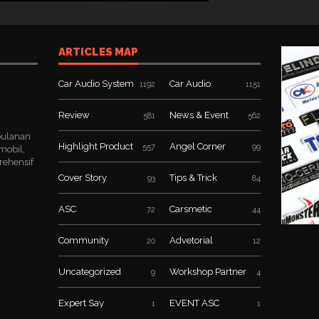
ARTICLES MAP
Car Audio System
Car Audio
1192
1151
Review
News & Event
581
562
bulanan
Highlight Product
Angel Corner
557
99
mobil,
rehensif
Cover Story
Tips & Trick
93
84
ASC
Carsmetic
72
44
Community
Advetorial
20
12
Uncategorized
Workshop Partner
9
4
Expert Say
EVENT ASC
1
1