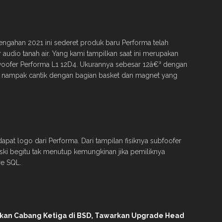
engahan 2021 ini sederet produk baru Performa telah
audio tanah air. Yang kami tampilkan saat ini merupakan
bwoofer Performa L1 12D4. Ukurannya sebesar 12â€³ dengan
a nampak cantik dengan bagian basket dan magnet yang
apat logo dari Performa. Dari tampilan fisiknya subfoofer
Meski begitu tak menutup kemungkinan jika pemiliknya
re SQL.
ikan Cabang Ketiga di BSD, Tawarkan Upgrade Head