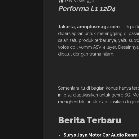
Post Views:
930
Performa L1 12D4
Jakarta
, amoplusmagz.com –
Di pert
dipersiapkan untuk melenggang di pasar 
salah satu produk terbarunya, yaitu su
voice coil 50mm ASV 4 layer. Desainny
dibalut dengan warna hitam.
Sementara itu di bagian konus hanya terd
ini bisa diaplikasikan untuk genre SQ. 
menghendaki untuk diaplikasikan di gen
Berita Terbaru
Surya Jaya Motor Car Audio Resm