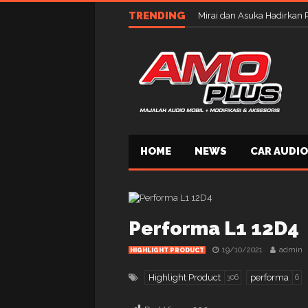
TRENDING
Mirai dan Asuka Hadirkan 
HOME
NEWS
CAR AUDIO
Performa L1 12D4
19/10/2021
admin
HIGHLIGHT PRODUCT
Highlight Product
performa
306
6