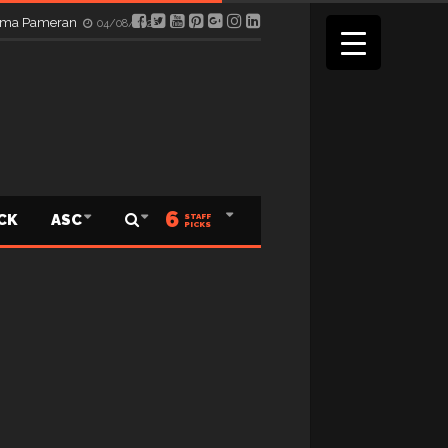
elama Pameran
04/08/2026
6
ICK
ASC
STAFF
PICKS