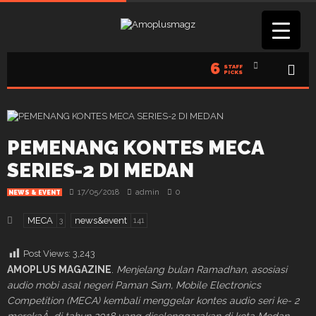
6
STAFF
PICKS
PEMENANG KONTES MECA
SERIES-2 DI MEDAN
17/05/2018
admin
0
NEWS & EVENT
MECA
news&event
3
141
Post Views:
3,243
AMOPLUS MAGAZINE
.
Menjelang bulan Ramadhan, asosiasi
audio mobi asal negeri Paman Sam, Mobile Electronics
Competition (MECA) kembali menggelar kontes audio seri ke- 2
merekaÂ di tahun 2018 yang diselenggarakan di kota Medan