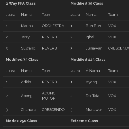
2 Way FFA Class
Modified 35 Class
Juara
Nama
Team
Juara
Nama
Team
1
Marina
ORCHESTRA
1
Bun Bun
VOX
2
Jerry
REVERB
2
Iqbal
VOX
3
Suwandi
REVERB
3
Juniawan
CRESCEND
Modified 75 Class
Modified 125 Class
Juara
Nama
Team
Juara
Â Nama
Team
1
Arikin
REVERB
1
Ayang
VOX
AGUNG
2
Abeng
2
Doi Tata
VOX
MOTOR
3
Chandra
CRESCENDO
3
Munawar
VOX
Modex 250 Class
Extreme Class