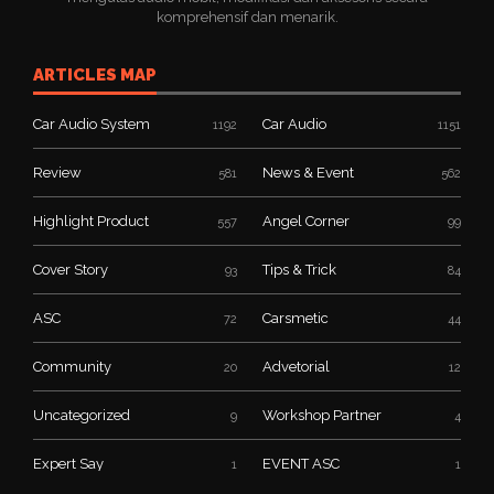
komprehensif dan menarik.
ARTICLES MAP
Car Audio System
Car Audio
1192
1151
Review
News & Event
581
562
Highlight Product
Angel Corner
557
99
Cover Story
Tips & Trick
93
84
ASC
Carsmetic
72
44
Community
Advetorial
20
12
Uncategorized
Workshop Partner
9
4
Expert Say
EVENT ASC
1
1