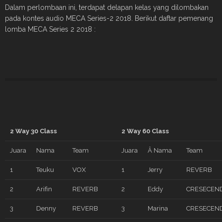
Dalam perlombaan ini, terdapat delapan kelas yang dilombakan
pada kontes audio MECA Series-2 2018. Berikut daftar pemenang
lomba MECA Series 2 2018 :
2 Way 30 Class
2 Way 60 Class
Juara
Nama
Team
Juara
Â Nama
Team
1
Teuku
VOX
1
Jerry
REVERB
2
Arifin
REVERB
2
Eddy
CRESECEN
3
Denny
REVERB
3
Marina
CRESECEN