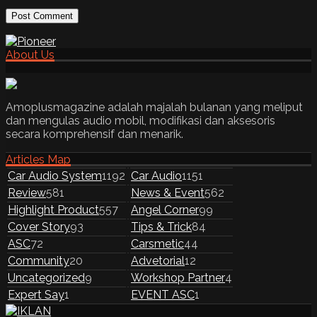
About Us
Amoplusmagazine adalah majalah bulanan yang meliput
dan mengulas audio mobil, modifikasi dan aksesoris
secara komprehensif dan menarik.
Articles Map
Car Audio System
1192
Car Audio
1151
Review
581
News & Event
562
Highlight Product
557
Angel Corner
99
Cover Story
93
Tips & Trick
84
ASC
72
Carsmetic
44
Community
20
Advetorial
12
Uncategorized
9
Workshop Partner
4
Expert Say
1
EVENT ASC
1