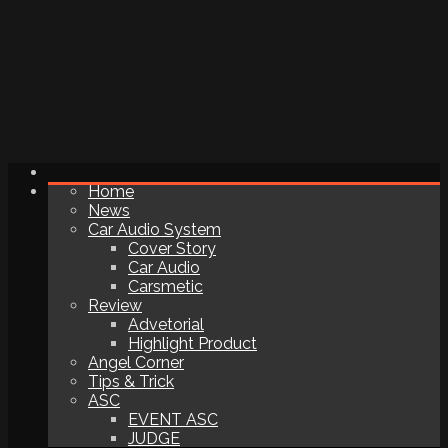
Home
News
Car Audio System
Cover Story
Car Audio
Carsmetic
Review
Advetorial
Highlight Product
Angel Corner
Tips & Trick
ASC
EVENT ASC
JUDGE