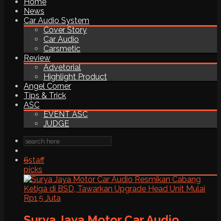
Home
News
Car Audio System
Cover Story
Car Audio
Carsmetic
Review
Advetorial
Highlight Product
Angel Corner
Tips & Trick
ASC
EVENT ASC
JUDGE
6
staff
picks
Surya Jaya Motor Car Audio