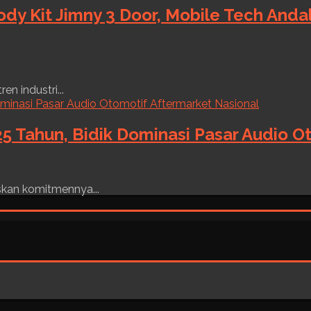
ody Kit Jimny 3 Door, Mobile Tech And
n industri...
5 Tahun, Bidik Dominasi Pasar Audio O
skan komitmennya...