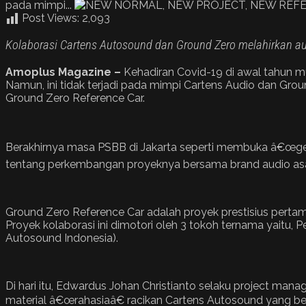
pada mimpi...
Post Views:
2,093
Kolaborasi Cartens Autosound dan Ground Zero melahirkan au
Amoplus Magazine –
Kehadiran Covid-19 di awal tahun m
Namun, ini tidak terjadi pada mimpi Cartens Audio dan Gr
Ground Zero Reference Car.
Berakhirnya masa PSBB di Jakarta seperti membuka â€œg
tentang perkembangan proyeknya bersama brand audio asal J
Ground Zero Reference Car adalah proyek prestisius pert
Proyek kolaborasi ini dimotori oleh 3 tokoh ternama yaitu, 
Autosound Indonesia).
Di hari itu, Edwardus Johan Christianto selaku project man
material â€œrahasiaâ€ racikan Cartens Autosound yang 