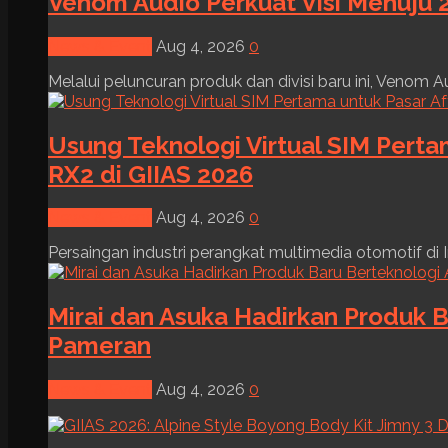
Venom Audio Perkuat Visi Menuju 2
News & Event
Aug 4, 2026
0
Melalui peluncuran produk dan divisi baru ini, Venom Au
Usung Teknologi Virtual SIM Pert
RX2 di GIIAS 2026
News & Event
Aug 4, 2026
0
Persaingan industri perangkat multimedia otomotif di I
Mirai dan Asuka Hadirkan Produk B
Pameran
News & Event
Aug 4, 2026
0