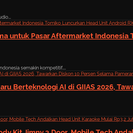
dio...
ama untuk Pasar Aftermarket Indonesia
ndonesia semakin kompetitif....
aru Berteknologi AI di GIIAS 2026, Ta
ody Kit Jimny 3 Door, Mobile Tech And