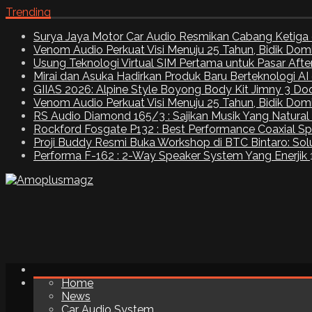
Trending
Surya Jaya Motor Car Audio Resmikan Cabang Ketiga 
Venom Audio Perkuat Visi Menuju 25 Tahun, Bidik Dom
Usung Teknologi Virtual SIM Pertama untuk Pasar Aft
Mirai dan Asuka Hadirkan Produk Baru Berteknologi A
GIIAS 2026: Alpine Style Boyong Body Kit Jimny 3 Do
Venom Audio Perkuat Visi Menuju 25 Tahun, Bidik Dom
RS Audio Diamond 165/3 : Sajikan Musik Yang Natural
Rockford Fosgate P132 : Best Performance Coaxial S
Proji Buddy Resmi Buka Workshop di BTC Bintaro: Solu
Performa F-162 : 2-Way Speaker System Yang Enerjik
Home
News
Car Audio System