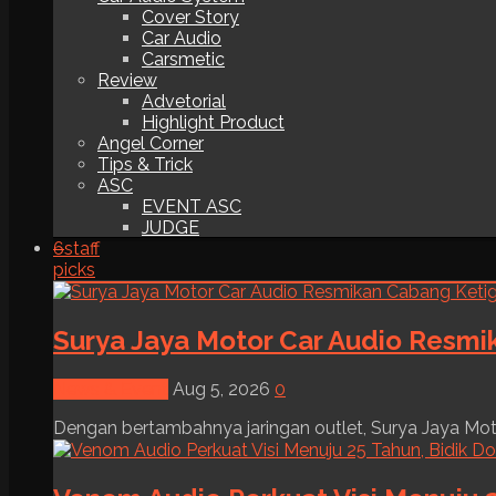
Cover Story
Car Audio
Carsmetic
Review
Advetorial
Highlight Product
Angel Corner
Tips & Trick
ASC
EVENT ASC
JUDGE
6
staff
picks
Surya Jaya Motor Car Audio Resmi
News & Event
Aug 5, 2026
0
Dengan bertambahnya jaringan outlet, Surya Jaya Moto