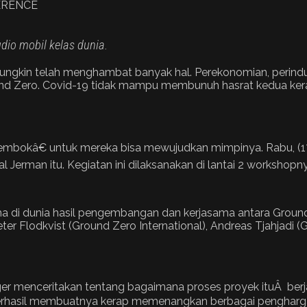
dio mobil kelas dunia.
ungkin telah menghambat banyak hal. Perekonomian, perindu
ound Zero. Covid-19 tidak mampu membunuh hasrat kedua kera
embokâ€ untuk mereka bisa mewujudkan mimpinya. Rabu, (
erman itu. Kegiatan ini dilaksanakan di lantai 2 workshopn
ama di dunia hasil pengembangan dan kerjasama antara Grou
Peter Flodkvist (Ground Zero International), Andreas Tjahjadi
ager menceritakan tentang bagaimana proses proyek ituÂ berj
berhasil membuatnya kerap memenangkan berbagai pengharg