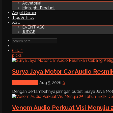
Advetorial
Highlight Product
Angel Corner
Tips & Trick
ASC
EVENT ASC
JUDGE
6
staff
picks
Surya Jaya Motor Car Audio Resmi
News & Event
Aug 5, 2026
0
Dengan bertambahnya jaringan outlet, Surya Jaya Moto
Venom Audio Perkuat Visi Menuju 2