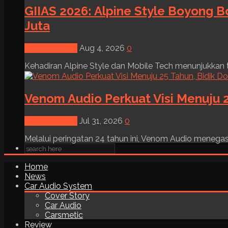
GIIAS 2026: Alpine Style Boyong B
Juta
News & Event
Aug 4, 2026
0
Kehadiran Alpine Style dan Mobile Tech menunjukkan tre
Venom Audio Perkuat Visi Menuju 2
News & Event
Jul 31, 2026
0
Melalui peringatan 24 tahun ini, Venom Audio menega
Home
News
Car Audio System
Cover Story
Car Audio
Carsmetic
Review