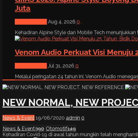
Juta
News & Event
Aug 4, 2026
0
Kehadiran Alpine Style dan Mobile Tech menunjukkan tre
Venom Audio Perkuat Visi Menuju 2
News & Event
Jul 31, 2026
0
Melalui peringatan 24 tahun ini, Venom Audio menega
NEW NORMAL, NEW PROJEC
News & Event
19/06/2020
admin
0
News & Event
390
Otomotif
149
Kehadiran Covid-19 di awal tahun mungkin telah menghambat