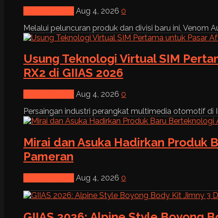
News & Event
Aug 4, 2026
0
Melalui peluncuran produk dan divisi baru ini, Venom Au
Usung Teknologi Virtual SIM Pert
RX2 di GIIAS 2026
News & Event
Aug 4, 2026
0
Persaingan industri perangkat multimedia otomotif di I
Mirai dan Asuka Hadirkan Produk B
Pameran
News & Event
Aug 4, 2026
0
GIIAS 2026: Alpine Style Boyong B