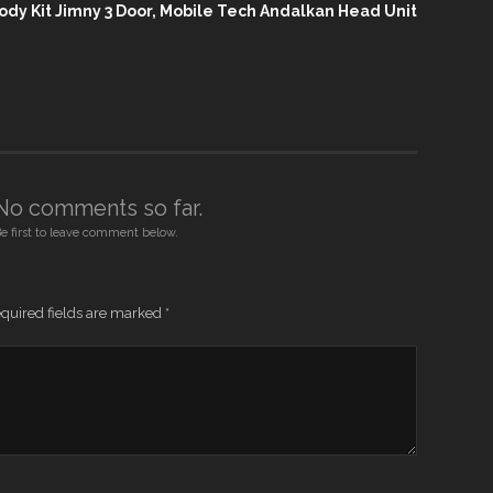
ody Kit Jimny 3 Door, Mobile Tech Andalkan Head Unit
No comments so far.
e first to leave comment below.
quired fields are marked
*