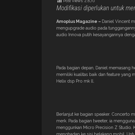
Post Views:
2,870
Modifikasi diperlukan untuk 
Amoplus Magazine –
Daniel Vincent m
mengupgrade audio pada tungganganny
audio Innova putih kesayangannya denga
Pada bagian depan, Daniel memasang he
memiliki kualitas baik dan feature yan
Helix dsp Pro mk ll.
Berlanjut ke bagian speaker. Concerto
merk. Pada bagian tweeter, ia mengguna
menggunkan Micro Precision Z Studio. Ke
menghadap ke sisi belakang mobil. Untu