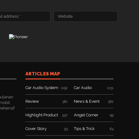
ARTICLES MAP
Car Audio System
Car Audio
1192
1151
bulanan
Review
News & Event
581
562
mobil,
rehensif
Highlight Product
Angel Corner
557
99
Cover Story
Tips & Trick
93
84