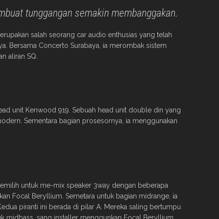
membuat tunggangan semakin membanggakan.
erupakan salah seorang car audio enthusias yang telah
a. Bersama Concerto Surabaya, ia merombak sistem
n aliran SQ.
ad unit Kenwood 919. Sebuah head unit double din yang
g modern. Sementara bagian prosesornya, ia menggunakan
 memilih untuk me-mix speaker 3way dengan beberapa
kan Focal Beryllium. Semetara untuk bagian midrange, ia
dua piranti ini berada di pilar A. Mereka saling bertumpu
k midbass, sang installer menggunkan Focal Beryllium