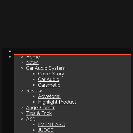
Home
News
Car Audio System
Cover Story
Car Audio
Carsmetic
Review
Advetorial
Highlight Product
Angel Corner
Tips & Trick
ASC
EVENT ASC
JUDGE