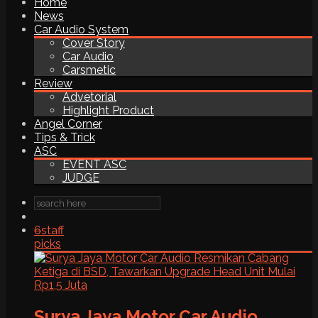
Home
News
Car Audio System
Cover Story
Car Audio
Carsmetic
Review
Advetorial
Highlight Product
Angel Corner
Tips & Trick
ASC
EVENT ASC
JUDGE
6
staff
picks
Surya Jaya Motor Car Audio