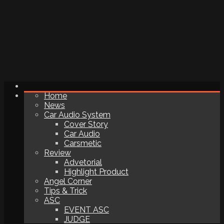
Home
News
Car Audio System
Cover Story
Car Audio
Carsmetic
Review
Advetorial
Highlight Product
Angel Corner
Tips & Trick
ASC
EVENT ASC
JUDGE