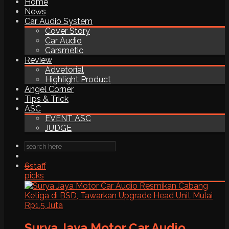
Home
News
Car Audio System
Cover Story
Car Audio
Carsmetic
Review
Advetorial
Highlight Product
Angel Corner
Tips & Trick
ASC
EVENT ASC
JUDGE
6
staff
picks
Surya Jaya Motor Car Audio