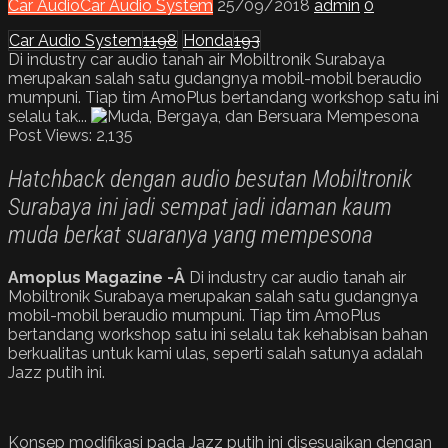
Car Audio
Car Audio System
25/09/2018
admin
0
Car Audio System
1198
Honda
193
Di industry car audio tanah air Mobiltronik Surabaya
merupakan salah satu gudangnya mobil-mobil beraudio
mumpuni. Tiap tim AmoPlus bertandang workshop satu ini
selalu tak...
Post Views:
2,135
Hatchback dengan audio besutan Mobiltronik
Surabaya ini jadi sempat jadi idaman kaum
muda berkat suaranya yang mempesona
Amoplus Magazine -Â
Di industry car audio tanah air
Mobiltronik Surabaya merupakan salah satu gudangnya
mobil-mobil beraudio mumpuni. Tiap tim AmoPlus
bertandang workshop satu ini selalu tak kehabisan bahan
berkualitas untuk kami ulas, seperti salah satunya adalah
Jazz putih ini.
Konsep modifikasi pada Jazz putih ini disesuaikan dengan