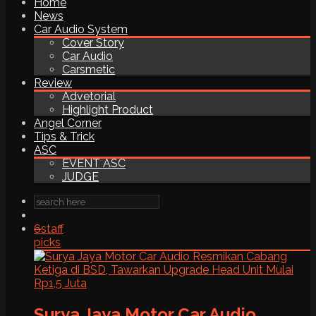
Home
News
Car Audio System
Cover Story
Car Audio
Carsmetic
Review
Advetorial
Highlight Product
Angel Corner
Tips & Trick
ASC
EVENT ASC
JUDGE
6
staff
picks
Surya Jaya Motor Car Audio