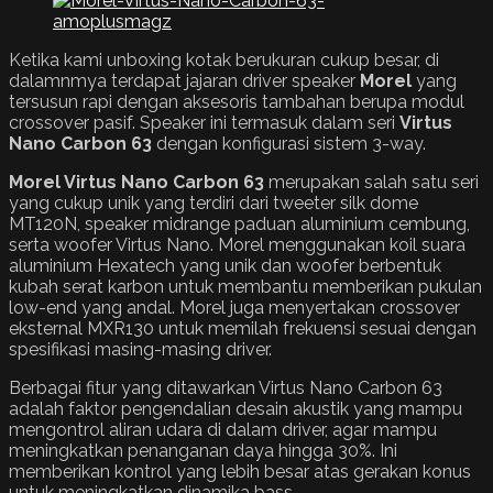
Ketika kami unboxing kotak berukuran cukup besar, di
dalamnmya terdapat jajaran driver speaker
Morel
yang
tersusun rapi dengan aksesoris tambahan berupa modul
crossover pasif. Speaker ini termasuk dalam seri
Virtus
Nano Carbon 63
dengan konfigurasi sistem 3-way.
Morel
Virtus Nano Carbon
63
merupakan salah satu seri
yang cukup unik yang terdiri dari tweeter silk dome
MT120N, speaker midrange paduan aluminium cembung,
serta woofer Virtus Nano. Morel menggunakan koil suara
aluminium Hexatech yang unik dan woofer berbentuk
kubah serat karbon untuk membantu memberikan pukulan
low-end yang andal. Morel juga menyertakan crossover
eksternal MXR130 untuk memilah frekuensi sesuai dengan
spesifikasi masing-masing driver.
Berbagai fitur yang ditawarkan Virtus Nano Carbon 63
adalah faktor pengendalian desain akustik yang mampu
mengontrol aliran udara di dalam driver, agar mampu
meningkatkan penanganan daya hingga 30%. Ini
memberikan kontrol yang lebih besar atas gerakan konus
untuk meningkatkan dinamika bass.