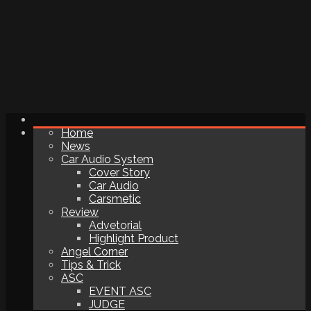
Home
News
Car Audio System
Cover Story
Car Audio
Carsmetic
Review
Advetorial
Highlight Product
Angel Corner
Tips & Trick
ASC
EVENT ASC
JUDGE