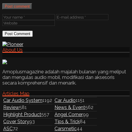
Post comment
About Us
Amoplusmagazine adalah majalah bulanan yang meliput
dan mengulas audio mobil, modifikasi dan aksesoris
secara komprehensif dan menarik.
Articles Map
Car Audio System
1192
Car Audio
1151
Review
581
News & Event
562
Highlight Product
557
Angel Corner
99
Cover Story
93
Tips & Trick
84
ASC
72
Carsmetic
44