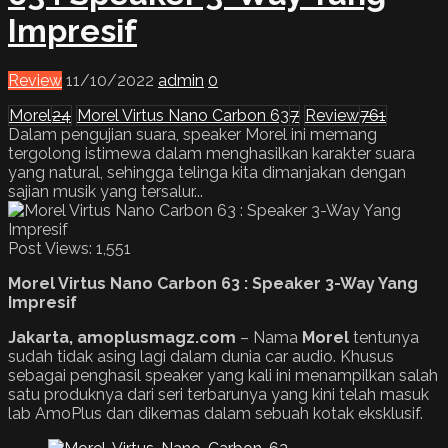
Impresif
Review
11/10/2022
admin
0
Morel
24
Morel Virtus Nano Carbon 63
7
Review
761
Dalam pengujian suara, speaker Morel ini memang
tergolong istimewa dalam menghasilkan karakter suara
yang natural, sehingga telinga kita dimanjakan dengan
sajian musik yang tersalur...
Post Views:
1,551
Morel Virtus Nano Carbon 63
:
Speaker 3-Way Yang
Impresif
Jakarta, amoplusmagz.com
– Nama
Morel
tentunya
sudah tidak asing lagi dalam dunia car audio. Khusus
sebagai penghasil speaker yang kali ini menampilkan salah
satu produknya dari seri terbarunya yang kini telah masuk
lab AmoPlus dan dikemas dalam sebuah kotak eksklusif.