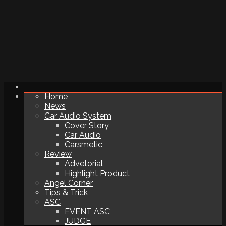
Home
News
Car Audio System
Cover Story
Car Audio
Carsmetic
Review
Advetorial
Highlight Product
Angel Corner
Tips & Trick
ASC
EVENT ASC
JUDGE