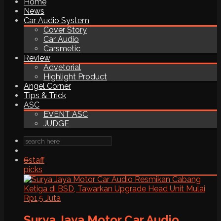
Home
News
Car Audio System
Cover Story
Car Audio
Carsmetic
Review
Advetorial
Highlight Product
Angel Corner
Tips & Trick
ASC
EVENT ASC
JUDGE
6
staff
picks
Surya Jaya Motor Car Audio