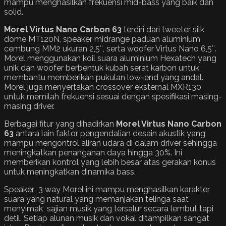
mampu menghasilkan frekuensi mid-bass yang baik dan
solid.
Morel Virtus Nano Carbon 63
terdiri dari tweeter silk
dome MT120N, speaker midrange paduan aluminium
cembung MM2 ukuran 2,5″, serta woofer Virtus Nano 6,5″.
Morel menggunakan koil suara aluminium Hexatech yang
unik dan woofer berbentuk kubah serat karbon untuk
membantu memberikan pukulan low-end yang andal.
Morel juga menyertakan crossover eksternal MXR130
untuk memilah frekuensi sesuai dengan spesifikasi masing-
masing driver.
Berbagai fitur yang dihadirkan
Morel
Virtus Nano Carbon
63
antara lain faktor pengendalian desain akustik yang
mampu mengontrol aliran udara di dalam driver sehingga
meningkatkan penanganan daya hingga 30%. Ini
memberikan kontrol yang lebih besar atas gerakan konus
untuk meningkatkan dinamika bass.
Speaker 3 way Morel ini mampu menghasilkan karakter
suara yang natural yang memanjakan telinga saat
menyimak sajian musik yang tersalur secara lembut tapi
detil. Setiap alunan musik dan vokal ditampilkan sangat