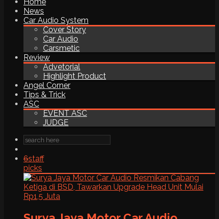
Home
News
Car Audio System
Cover Story
Car Audio
Carsmetic
Review
Advetorial
Highlight Product
Angel Corner
Tips & Trick
ASC
EVENT ASC
JUDGE
6
staff
picks
Surya Jaya Motor Car Audio