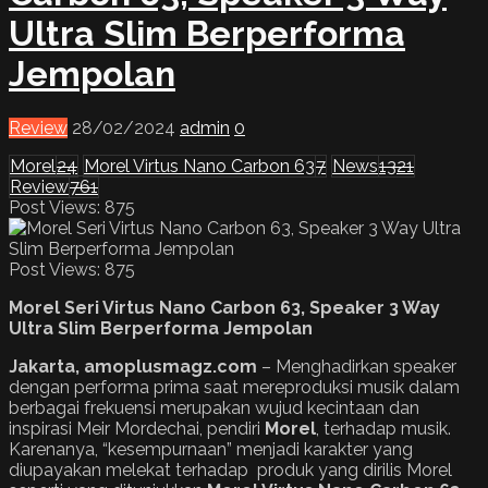
Ultra Slim Berperforma
Jempolan
Review
28/02/2024
admin
0
Morel
24
Morel Virtus Nano Carbon 63
7
News
1321
Review
761
Post Views: 875
Post Views:
875
Morel Seri Virtus Nano Carbon 63, Speaker 3 Way
Ultra Slim Berperforma Jempolan
Jakarta, amoplusmagz.com
– Menghadirkan speaker
dengan performa prima saat mereproduksi musik dalam
berbagai frekuensi merupakan wujud kecintaan dan
inspirasi Meir Mordechai, pendiri
Morel
, terhadap musik.
Karenanya, “kesempurnaan” menjadi karakter yang
diupayakan melekat terhadap produk yang dirilis Morel