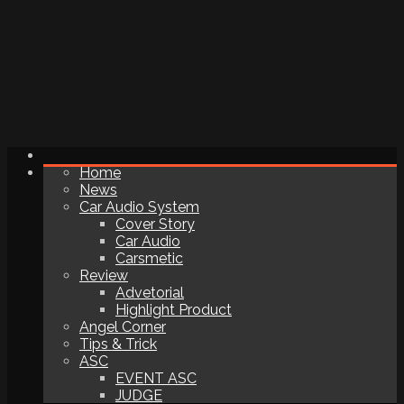
Home
News
Car Audio System
Cover Story
Car Audio
Carsmetic
Review
Advetorial
Highlight Product
Angel Corner
Tips & Trick
ASC
EVENT ASC
JUDGE