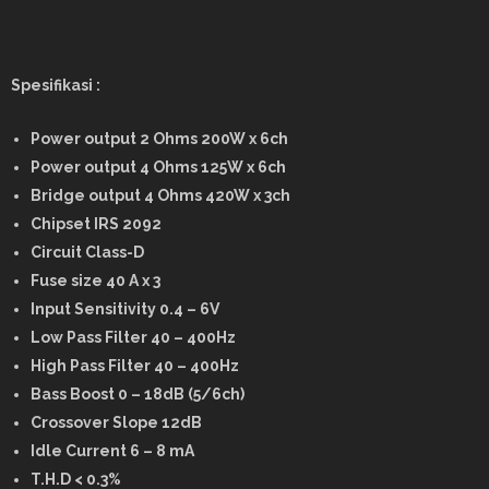
Spesifikasi :
Power output 2 Ohms 200W x 6ch
Power output 4 Ohms 125W x 6ch
Bridge output 4 Ohms 420W x 3ch
Chipset IRS 2092
Circuit Class-D
Fuse size 40 A x 3
Input Sensitivity 0.4 – 6V
Low Pass Filter 40 – 400Hz
High Pass Filter 40 – 400Hz
Bass Boost 0 – 18dB (5/6ch)
Crossover Slope 12dB
Idle Current 6 – 8 mA
T.H.D < 0.3%