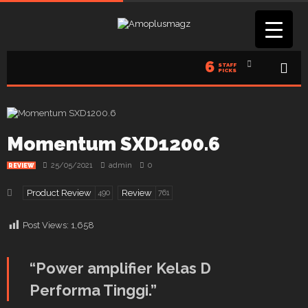
6
STAFF
PICKS
Momentum SXD1200.6
25/05/2021
admin
0
REVIEW
Product Review
Review
490
761
Post Views:
1,658
“Power amplifier Kelas D
Performa Tinggi.”