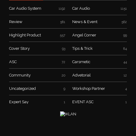
Car Audio System
Car Audio
1192
1151
Review
News & Event
581
562
Highlight Product
Angel Corner
557
99
Cover Story
Tips & Trick
93
84
ASC
Carsmetic
72
44
Community
Advetorial
20
12
Uncategorized
Workshop Partner
9
4
Expert Say
EVENT ASC
1
1