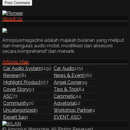
About Us
Amoplusmagazine adalah majalah bulanan yang meliput
dan mengulas audio mobil, modifikasi dan aksesoris
secara komprehensif dan menarik.
Articles Map
Car Audio System
1192
Car Audio
1151
Review
581
News & Event
562
Highlight Product
557
Angel Corner
99
Cover Story
93
Tips & Trick
84
ASC
72
Carsmetic
44
Community
20
Advetorial
12
Uncategorized
9
Workshop Partner
4
Expert Say
1
EVENT ASC
1
© Amoplus Magazine. All Rights Reserved