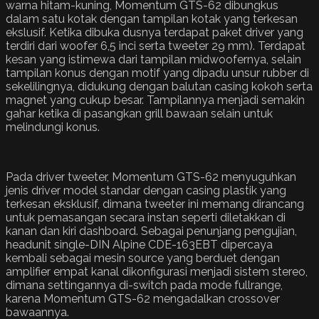
warna hitam-kuning, Momentum GTS-62 dibungkus
dalam satu kotak dengan tampilan kotak yang terkesan
ekslusif. Ketika dibuka dusnya terdapat paket driver yang
terdiri dari woofer 6,5 inci serta tweeter 29 mm). Terdapat
kesan yang istimewa dari tampilan midwoofernya, selain
tampilan konus dengan motif yang dipadu unsur rubber di
sekelilingnya, didukung dengan balutan casing kokoh serta
magnet yang cukup besar. Tampilannya menjadi semakin
gahar ketika di pasangkan grill bawaan selain untuk
melindungi konus.
Pada driver tweeter, Momentum GTS-62 menyuguhkan
jenis driver model standar dengan casing plastik yang
terkesan eksklusif, dimana tweeter ini memang dirancang
untuk pemasangan secara instan seperti diletakkan di
kanan dan kiri dashboard. Sebagai penunjang pengujian,
headunit single-DIN Alpine CDE-163EBT dipercaya
kembali sebagai mesin source yang berduet dengan
amplifier empat kanal dikonfigurasi menjadi sistem stereo,
dimana settingannya di-switch pada mode fullrange,
karena Momentum GTS-62 mengadalkan crossover
bawaannya.