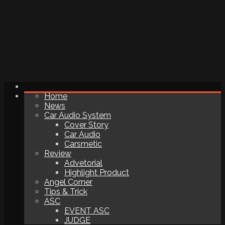
Home
News
Car Audio System
Cover Story
Car Audio
Carsmetic
Review
Advetorial
Highlight Product
Angel Corner
Tips & Trick
ASC
EVENT ASC
JUDGE