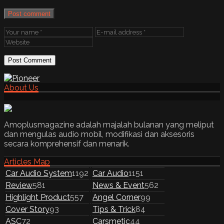
Post comment
About Us
Amoplusmagazine adalah majalah bulanan yang meliput
dan mengulas audio mobil, modifikasi dan aksesoris
secara komprehensif dan menarik.
Articles Map
Car Audio System
1192
Car Audio
1151
Review
581
News & Event
562
Highlight Product
557
Angel Corner
99
Cover Story
93
Tips & Trick
84
ASC
72
Carsmetic
44