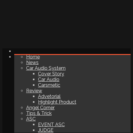
Home
News
Car Audio System
Cover Story
Car Audio
Carsmetic
Review
Advetorial
Highlight Product
Angel Corner
Tips & Trick
ASC
EVENT ASC
JUDGE