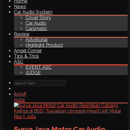
Home
News
Car Audio System
Cover Story
Car Audio
Carsmetic
Review
Advetorial
Highlight Product
Angel Corner
Tips & Trick
ASC
EVENT ASC
JUDGE
6
staff
picks
Surya Jaya Motor Car Audio