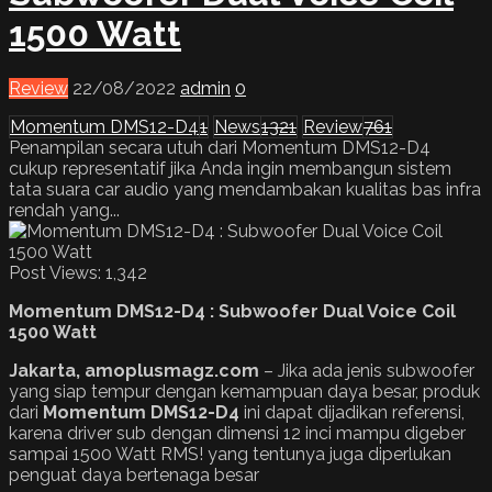
1500 Watt
Review
22/08/2022
admin
0
Momentum DMS12-D4
1
News
1321
Review
761
Penampilan secara utuh dari Momentum DMS12-D4
cukup representatif jika Anda ingin membangun sistem
tata suara car audio yang mendambakan kualitas bas infra
rendah yang...
Post Views:
1,342
Momentum DMS12-D4
:
Subwoofer Dual Voic
e
Coil
1500 Watt
Jakarta, amoplusmagz.com
– Jika ada jenis subwoofer
yang siap tempur dengan kemampuan daya besar, produk
dari
Momentum DMS12-D4
ini dapat dijadikan referensi,
karena driver sub dengan dimensi 12 inci mampu digeber
sampai 1500 Watt RMS! yang tentunya juga diperlukan
penguat daya bertenaga besar