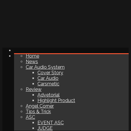
Home
News
Car Audio System
Cover Story
Car Audio
Carsmetic
Review
Advetorial
Highlight Product
Angel Corner
Tips & Trick
ASC
EVENT ASC
JUDGE