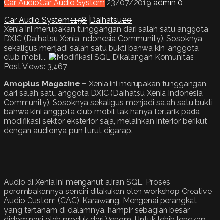
Car Audio
Car Audio System
23/07/2019
admin
0
Car Audio System
1198
Daihatsu
20
Xenia ini merupakan tunggangan dari salah satu anggota
DXIC (Daihatsu Xenia Indonesia Community). Sosoknya
sekaligus menjadi salah satu bukti bahwa kini anggota
club mobil...
Post Views:
3,467
Amoplus Magazine –
Xenia ini merupakan tunggangan
dari salah satu anggota DXIC (Daihatsu Xenia Indonesia
Community). Sosoknya sekaligus menjadi salah satu bukti
bahwa kini anggota club mobil tak hanya tertarik pada
modifikasi sektor eksterior saja, melainkan interior berikut
dengan audionya pun turut digarap.
Audio di Xenia ini menganut aliran SQL. Proses
perombakannya sendiri dilakukan oleh workshop Creative
Audio Custom (CAC), Karawang. Mengenai perangkat
yang tertanam di dalamnya, hampir sebagian besar
didominasi oleh produk dari Venom. Untuk lebih lengkap