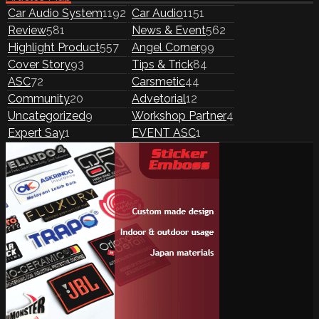
Car Audio System
1192
Car Audio
1151
Review
581
News & Event
562
Highlight Product
557
Angel Corner
99
Cover Story
93
Tips & Trick
84
ASC
72
Carsmetic
44
Community
20
Advetorial
12
Uncategorized
9
Workshop Partner
4
Expert Say
1
EVENT ASC
1