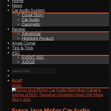
Home
News
Car Audio System
Cover Story
Car Audio
Carsmetic
Review
Advetorial
Highlight Product
Angel Corner
Tips & Trick
ASC
EVENT ASC
JUDGE
6
staff
picks
Surya Jaya Motor Car Audio