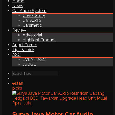
Home
News
Car Audio System
Cover Story
Car Audio
Carsmetic
Review
Advetorial
Highlight Product
Angel Corner
Tips & Trick
ASC
EVENT ASC
JUDGE
6
staff
picks
Surya Jaya Motor Car Audio