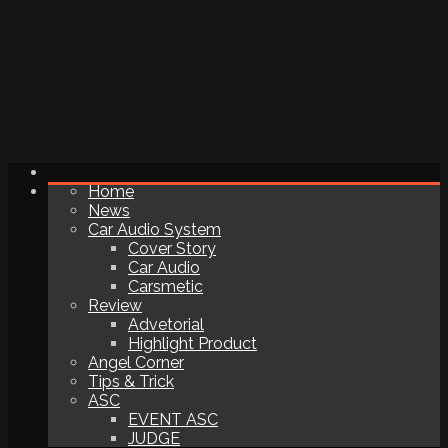
Home
News
Car Audio System
Cover Story
Car Audio
Carsmetic
Review
Advetorial
Highlight Product
Angel Corner
Tips & Trick
ASC
EVENT ASC
JUDGE