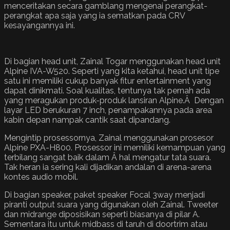
menceritakan secara gamblang mengenai perangkat-
perangkat apa saja yang ia sematkan pada CRV
kesayangannya ini.
Di bagian head unit, Zainal Togar menggunakan head unit
Alpine IVA-W520. Seperti yang kita ketahui, head unit tipe
satu ini memiliki cukup banyak fitur entertainment yang
dapat dinikmati. Soal kualitas, tentunya tak pernah ada
yang meragukan produk-produk lansiran Alpine.Â Dengan
layar LED berukuran 7 inch, penampakannya pada area
kabin depan nampak cantik saat dipandang.
Mengintip prosessornya, Zainal menggunakan prosesor
Alpine PXA-H800. Prosessor ini memiliki kemampuan yang
terbilang sangat baik dalam Â hal mengatur tata suara.
Tak heran ia sering kali dijadikan andalan di arena-arena
kontes audio mobil.
Di bagian speaker, paket speaker Focal 3way menjadi
piranti output suara yang digunakan oleh Zainal. Tweeter
dan midrange diposisikan seperti biasanya di pilar A.
Sementara itu untuk midbass di taruh di doortrim atau