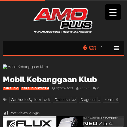
6
STAFF
PICKS
Mobil Kebanggaan Klub
07/06/2017
admin
0
CAR AUDIO
CAR AUDIO SYSTEM
Car Audio System
Daihatsu
Diagonal
xenia
1198
20
1
6
Post Views:
4,898