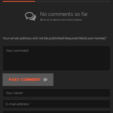
beberapa kontes car audio yang diselenggarakan di tanah air.
Banyak trophy yang sudah mampu ia bawa pulang. Sebagai salah
satu bagian dari keluarga besar DXIC ini tentu merupakan suatu hal
yang cukup membanggakan. Bukan hanya untuk pribadi,
melainkan untuk klub dimana mobil ini bernaung. Kedepannya kita
nantikan saja apakah anggotanya yang lain akan turut mengikuti
jejak dari â€œSi Marunâ€ ini ?
0
Twitter
ADD A COMMENT
No comments so far.
Be first to leave comment below.