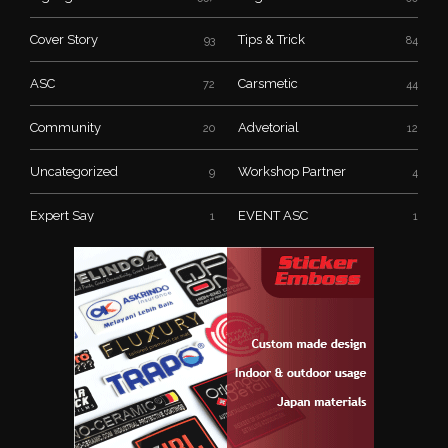
Amoplusmagazine adalah majalah bulanan yang meliput dan
mengulas audio mobil, modifikasi dan aksesoris secara
komprehensif dan menarik.
ARTICLES MAP
Car Audio System
Car Audio
1192
1151
Review
News & Event
581
562
Highlight Product
Angel Corner
557
99
Cover Story
Tips & Trick
93
84
ASC
Carsmetic
72
44