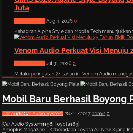
Juta
News & Event
Aug 4, 2026
0
Kehadiran Alpine Style dan Mobile Tech menunjukkan tre
Venom Audio Perkuat Visi Menuju 2
News & Event
Jul 31, 2026
0
Melalui peringatan 24 tahun ini, Venom Audio menega
Mobil Baru Berhasil Boyong 
Car Audio
Car Audio System
28/11/2017
admin
0
Car Audio System
1198
Toyota
169
Amoplus Magazine - Keberadaan Toyota All New Kijang Innova