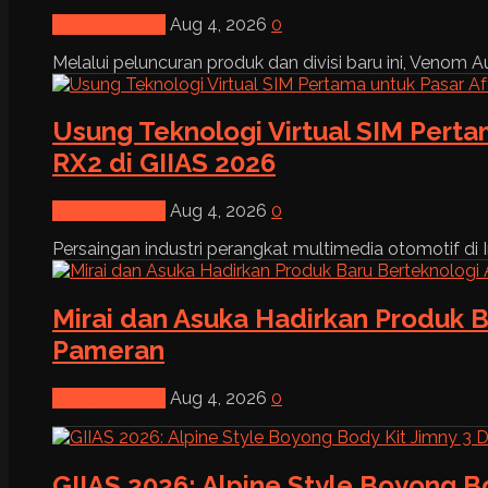
News & Event
Aug 4, 2026
0
Melalui peluncuran produk dan divisi baru ini, Venom Au
Usung Teknologi Virtual SIM Pert
RX2 di GIIAS 2026
News & Event
Aug 4, 2026
0
Persaingan industri perangkat multimedia otomotif di I
Mirai dan Asuka Hadirkan Produk B
Pameran
News & Event
Aug 4, 2026
0
GIIAS 2026: Alpine Style Boyong B