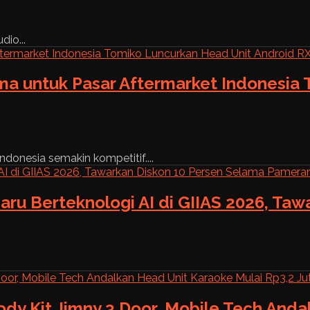
dio...
ama untuk Pasar Aftermarket Indonesia
ndonesia semakin kompetitif....
aru Berteknologi AI di GIIAS 2026, Ta
ody Kit Jimny 3 Door, Mobile Tech And