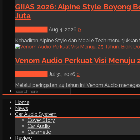
GIIAS 2026: Alpine Style Boyong B
Juta
News & Event
Aug 4, 2026
0
Kehadiran Alpine Style dan Mobile Tech menunjukkan tre
Venom Audio Perkuat Visi Menuju 2
News & Event
Jul 31, 2026
0
Melalui peringatan 24 tahun ini, Venom Audio menega
Home
News
Car Audio System
Cover Story
Car Audio
Carsmetic
Review