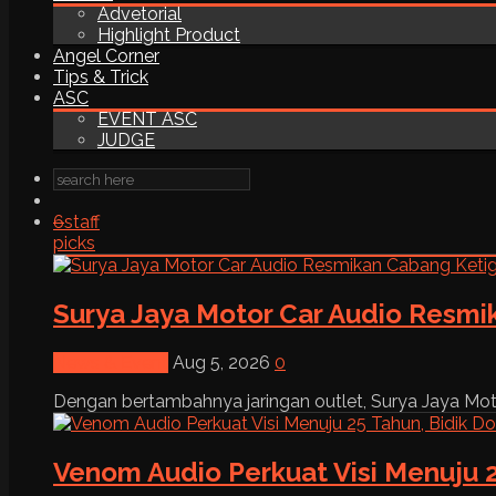
Advetorial
Highlight Product
Angel Corner
Tips & Trick
ASC
EVENT ASC
JUDGE
6
staff
picks
Surya Jaya Motor Car Audio Resmi
News & Event
Aug 5, 2026
0
Dengan bertambahnya jaringan outlet, Surya Jaya Moto
Venom Audio Perkuat Visi Menuju 2