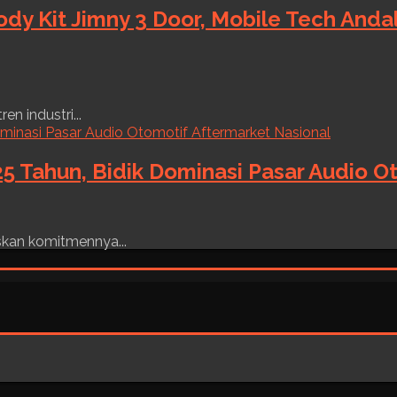
ody Kit Jimny 3 Door, Mobile Tech And
n industri...
5 Tahun, Bidik Dominasi Pasar Audio O
skan komitmennya...