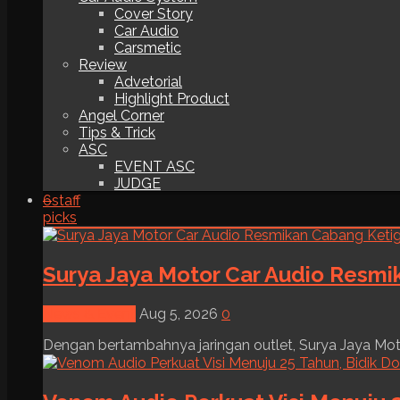
Cover Story
Car Audio
Carsmetic
Review
Advetorial
Highlight Product
Angel Corner
Tips & Trick
ASC
EVENT ASC
JUDGE
6
staff
picks
Surya Jaya Motor Car Audio Resmi
News & Event
Aug 5, 2026
0
Dengan bertambahnya jaringan outlet, Surya Jaya Moto