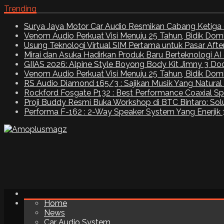
Trending
Surya Jaya Motor Car Audio Resmikan Cabang Ketiga 
Venom Audio Perkuat Visi Menuju 25 Tahun, Bidik Dom
Usung Teknologi Virtual SIM Pertama untuk Pasar Aft
Mirai dan Asuka Hadirkan Produk Baru Berteknologi A
GIIAS 2026: Alpine Style Boyong Body Kit Jimny 3 Do
Venom Audio Perkuat Visi Menuju 25 Tahun, Bidik Dom
RS Audio Diamond 165/3 : Sajikan Musik Yang Natural
Rockford Fosgate P132 : Best Performance Coaxial S
Proji Buddy Resmi Buka Workshop di BTC Bintaro: Solu
Performa F-162 : 2-Way Speaker System Yang Enerjik
Home
News
Car Audio System