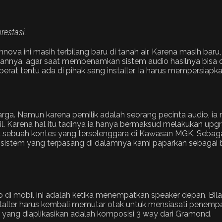
restasi.
nova ini masih terbilang baru di tanah air. Karena masih ba
ngannya, agar saat membenamkan sistem audio hasilnya bisa 
erat tentu ada di pihak sang installer. Ia harus mempersiapk
luarga. Namun karena pemilik adalah seorang pecinta audio, 
Karena hal itu tadinya ia hanya bermaksud melakukan upgrad
buah kontes yang terselenggara di Kawasan MGK. Sebagai la
i sistem yang terpasang di dalamnya kami paparkan sebagai b
di mobil ini adalah ketika menempatkan speaker depan. Bila 
aller harus kembali memutar otak untuk mensiasati penempat
r yang diaplikasikan adalah komposisi 3 way dari Gramond.