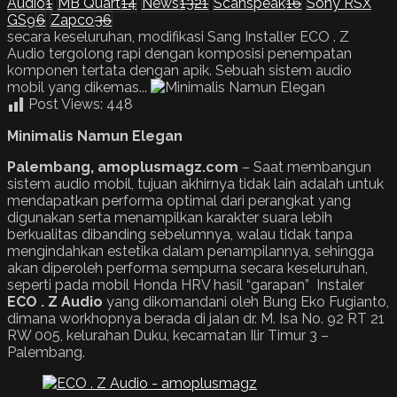
Audio
1
MB Quart
14
News
1321
Scanspeak
16
Sony RSX
GS9
6
Zapco
36
secara keseluruhan, modifikasi Sang Installer ECO . Z
Audio tergolong rapi dengan komposisi penempatan
komponen tertata dengan apik. Sebuah sistem audio
mobil yang dikemas...
Post Views:
448
Minimalis Namun Elegan
Palembang, amoplusmagz.com
– Saat membangun
sistem audio mobil, tujuan akhirnya tidak lain adalah untuk
mendapatkan performa optimal dari perangkat yang
digunakan serta menampilkan karakter suara lebih
berkualitas dibanding sebelumnya, walau tidak tanpa
mengindahkan estetika dalam penampilannya, sehingga
akan diperoleh performa sempurna secara keseluruhan,
seperti pada mobil Honda HRV hasil “garapan” Instaler
ECO . Z Audio
yang dikomandani oleh Bung Eko Fugianto,
dimana workhopnya berada di jalan dr. M. Isa No. 92 RT 21
RW 005, kelurahan Duku, kecamatan Ilir Timur 3 –
Palembang.