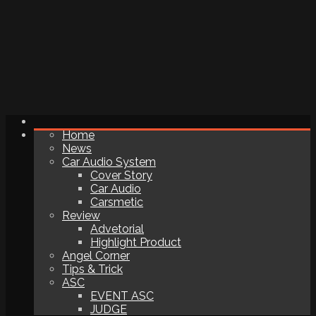
Home
News
Car Audio System
Cover Story
Car Audio
Carsmetic
Review
Advetorial
Highlight Product
Angel Corner
Tips & Trick
ASC
EVENT ASC
JUDGE