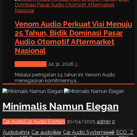
Venom Audio Perkuat Visi Menuju
25 Tahun, Bidik Dominasi Pasar
Audio Otomotif Aftermarket
Nasional
News & Event
Jul 31, 2026
0
Melalui peringatan 24 tahun ini, Venom Audio
menegaskan komitmennya...
Minimalis Namun Elegan
Car Audio
Car Audio System
30/04/2025
admin
0
Audiobahn
1
Car audio
621
Car Audio System
1198
ECO . Z