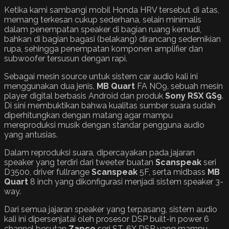
Ketika kami sambangi mobil Honda HRV tersebut di atas,
memang terkesan cukup sederhana, selain minimalis
dalam penempatan speaker di bagian ruang kemudi,
bahkan di bagian bagasi (belakang) dirancang sedemikian
rupa, sehingga penempatan komponen amplifier dan
subwoofer tersusun dengan rapi.
Sebagai mesin source untuk sistem car audio kali ini
menggunakan dua jenis,
MB Quart
FA NO9, sebuah mesin
player digital berbasis Android dan produk
Sony RSX GS9
.
Di sini membuktikan bahwa kualitas sumber suara sudah
diperhitungkan dengan matang agar mampu
mereproduksi musik dengan standar pengguna audio
yang antusias.
Dalam reproduksi suara, dipercayakan pada jajaran
speaker yang terdiri dari tweeter buatan
Scanspeak
seri
D3500, driver fullrange
Scanspeak
5F, serta midbass
MB
Quart
8 inch yang dikonfigurasi menjadi sistem speaker 3-
way.
Dari semua jajaran speaker yang terpasang, sistem audio
kali ini dipersenjatai oleh prosesor DSP built-in power 6
channel besutan
Zapco
seri ST-6X DSP yang mampu