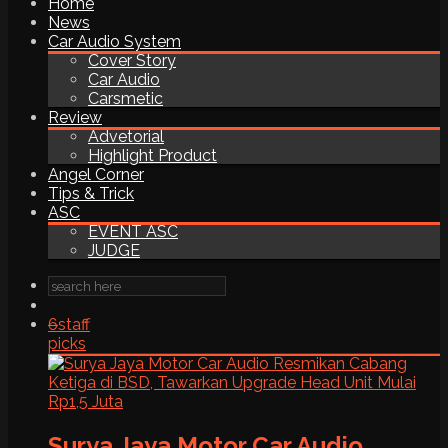
Home
News
Car Audio System
Cover Story
Car Audio
Carsmetic
Review
Advetorial
Highlight Product
Angel Corner
Tips & Trick
ASC
EVENT ASC
JUDGE
6
staff
picks
Surya Jaya Motor Car Audio