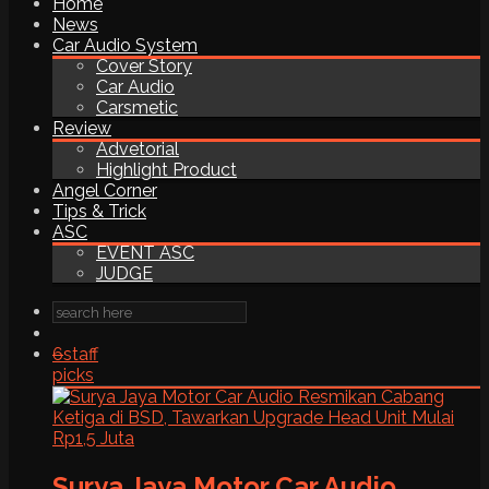
Home
News
Car Audio System
Cover Story
Car Audio
Carsmetic
Review
Advetorial
Highlight Product
Angel Corner
Tips & Trick
ASC
EVENT ASC
JUDGE
6
staff
picks
Surya Jaya Motor Car Audio