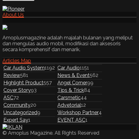
About Us
Amoplusmagazine adalah majalah bulanan yang meliput
dan mengulas audio mobil, modifikasi dan aksesoris
secara komprehensif dan menarik.
Articles Map
Car Audio System
1192
Car Audio
1151
Review
581
News & Event
562
Highlight Product
557
Angel Corner
99
Cover Story
93
Tips & Trick
84
ASC
72
Carsmetic
44
Community
20
Advetorial
12
Uncategorized
9
Workshop Partner
4
Expert Say
1
EVENT ASC
1
© Amoplus Magazine. All Rights Reserved