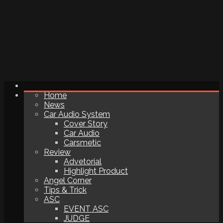
Home
News
Car Audio System
Cover Story
Car Audio
Carsmetic
Review
Advetorial
Highlight Product
Angel Corner
Tips & Trick
ASC
EVENT ASC
JUDGE