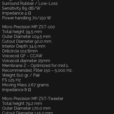
Surround Rubber / Low-Loss
Sensitivity 89 dB/W
Impedance 4 Ω
Power handling 70/150 W
Micro Precision MP ZST-100
Total height 39.5 mm
Outer Diameter 109.5 mm
Cutout Diameter 90.0 mm
Interior Depth 34.5 mm
Drillcircle 102.8mm
Voicecoil GF – CCAW
Voicecoil diameter 25mm
Membrane Z – Optimized for mid´s.
Recommended. Filter 150 – 5,000 Hz.
Weight 610 gr. / Pair
FS 125 Hz
Moving Mass 2.67 grams
Impedance 8 Ω
Micro Precision MP ZST-Tweeter
Total height 79.2 mm
Outer Diameter 170.0 mm
Cutout Diameter 145.0 mm