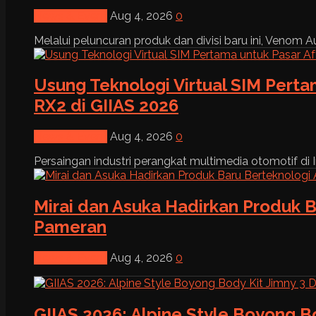
News & Event
Aug 4, 2026
0
Melalui peluncuran produk dan divisi baru ini, Venom Au
Usung Teknologi Virtual SIM Pert
RX2 di GIIAS 2026
News & Event
Aug 4, 2026
0
Persaingan industri perangkat multimedia otomotif di I
Mirai dan Asuka Hadirkan Produk B
Pameran
News & Event
Aug 4, 2026
0
GIIAS 2026: Alpine Style Boyong B