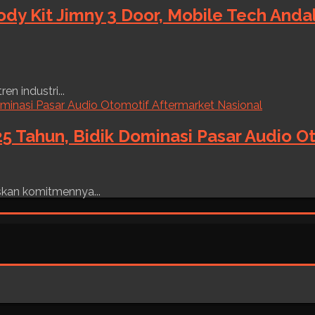
ody Kit Jimny 3 Door, Mobile Tech And
n industri...
5 Tahun, Bidik Dominasi Pasar Audio O
skan komitmennya...