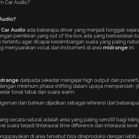
Audio?
r
Car Audio
ada beberapa driver yang menjadi tonggak sejara
ngan pemikiran yang out of the box ada yang berbasiskan b
n tertentu agar dicapai keseimbangan suara yang paling nat
ng menyuarakan vocal dan instrument di area
midrange
ini.
drange
daripada sekedar mengejar high output dan powerfu
dengan minimum phase shifting dalam upaya memperoleh 3D 
edar tonal tebal dan suara warm.
digemari dan bahkan dijadikan sebagai referensi dari bebera
 secara natural adalah area yang paling sensitif bagi teling
suara terjadi (interaural time difference dan interaural level 
payakan di area tersebut bisa direproduksi dengan lebih ak