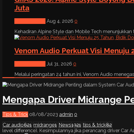
Juta
News & Event
Aug 4, 2026
0
Kehadiran Alpine Style dan Mobile Tech menunjukkan tre
Venom Audio Perkuat Visi Menuju 2
News & Event
Jul 31, 2026
0
Melalui peringatan 24 tahun ini, Venom Audio menega
Mengapa Driver Midrange P
Tips & Trick
08/08/2023
admin
0
Car audio
621
midrange
1
News
1321
tips & trick
82
level difference). Kesimpulannya jika perancang driver Car