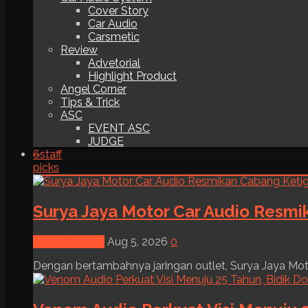
Cover Story
Car Audio
Carsmetic
Review
Advetorial
Highlight Product
Angel Corner
Tips & Trick
ASC
EVENT ASC
JUDGE
6
staff
picks
Surya Jaya Motor Car Audio Resmi
News & Event
Aug 5, 2026
0
Dengan bertambahnya jaringan outlet, Surya Jaya Moto