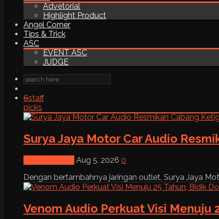
Advetorial
Highlight Product
Angel Corner
Tips & Trick
ASC
EVENT ASC
JUDGE
6
staff
picks
Surya Jaya Motor Car Audio Resmi
News & Event
Aug 5, 2026
0
Dengan bertambahnya jaringan outlet, Surya Jaya Moto
Venom Audio Perkuat Visi Menuju 2