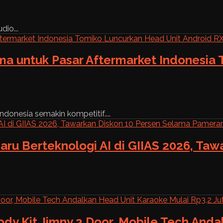
dio...
ama untuk Pasar Aftermarket Indonesia
ndonesia semakin kompetitif....
aru Berteknologi AI di GIIAS 2026, Ta
ody Kit Jimny 3 Door, Mobile Tech And