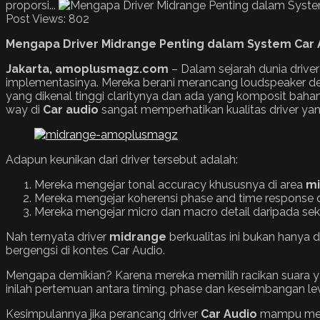
proporsi...
Post Views:
802
Mengapa Driver Midrange Penting dalam System Car 
Jakarta, amoplusmagz.com
– Dalam sejarah dunia drive
implementasinya. Mereka berani merancang loudspeaker de
yang dikenal tinggi claritynya dan ada yang komposit baha
way di
Car audio
sangat memperhatikan kualitas driver ya
Adapun keunikan dari driver tersebut adalah:
Mereka mengejar tonal accuracy khususnya di area
mi
Mereka mengejar koherensi phase and time response 
Mereka mengejar micro dan macro detail daripada sek
Nah ternyata driver
midrange
berkualitas ini bukan hanya 
bergengsi di kontes Car Audio.
Mengapa demikian? Karena mereka memilih racikan suara yang
inilah pertemuan antara timing, phase dan keseimbangan level 
Kesimpulannya jika perancang driver
Car Audio
mampu mengu