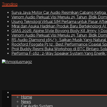
Trending
Surya Jaya Motor Car Audio Resmikan Cabang Ketiga 
Venom Audio Perkuat Visi Menuju 25 Tahun, Bidik Dom
Usung Teknologi Virtual SIM Pertama untuk Pasar Aft
Mirai dan Asuka Hadirkan Produk Baru Berteknologi A
GIIAS 2026: Alpine Style Boyong Body Kit Jimny 3 Do
Venom Audio Perkuat Visi Menuju 25 Tahun, Bidik Dom
RS Audio Diamond 165/3 : Sajikan Musik Yang Natural
Rockford Fosgate P132 : Best Performance Coaxial S
Proji Buddy Resmi Buka Workshop di BTC Bintaro: Solu
Performa F-162 : 2-Way Speaker System Yang Enerjik
Home
News
Car Audio System