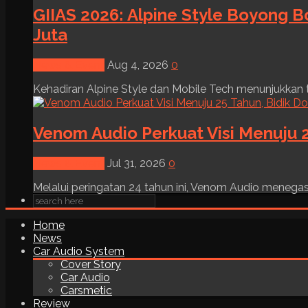
GIIAS 2026: Alpine Style Boyong B
Juta
News & Event
Aug 4, 2026
0
Kehadiran Alpine Style dan Mobile Tech menunjukkan tre
Venom Audio Perkuat Visi Menuju 2
News & Event
Jul 31, 2026
0
Melalui peringatan 24 tahun ini, Venom Audio menega
Home
News
Car Audio System
Cover Story
Car Audio
Carsmetic
Review