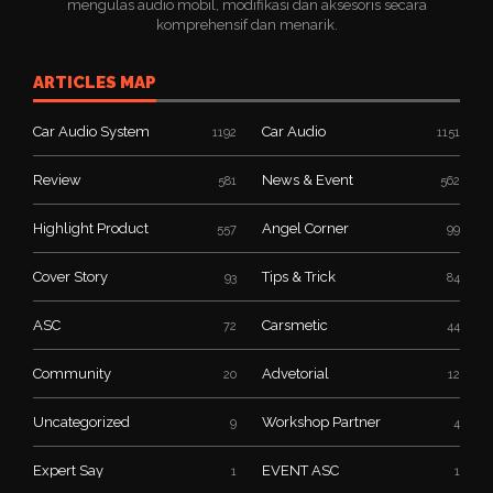
mengulas audio mobil, modifikasi dan aksesoris secara
komprehensif dan menarik.
ARTICLES MAP
Car Audio System
Car Audio
1192
1151
Review
News & Event
581
562
Highlight Product
Angel Corner
557
99
Cover Story
Tips & Trick
93
84
ASC
Carsmetic
72
44
Community
Advetorial
20
12
Uncategorized
Workshop Partner
9
4
Expert Say
EVENT ASC
1
1