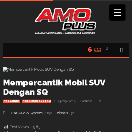
6
STAFF
PICKS
Mempercantik Mobil SUV
Dengan SQ
23/09/2019
admin
0
CAR AUDIO
CAR AUDIO SYSTEM
Car Audio System
nissan
1198
32
Post Views:
2,965