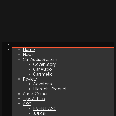
Home
News
Car Audio System
Cover Story
Car Audio
Carsmetic
Review
Advetorial
Highlight Product
Angel Corner
Tips & Trick
ASC
EVENT ASC
JUDGE