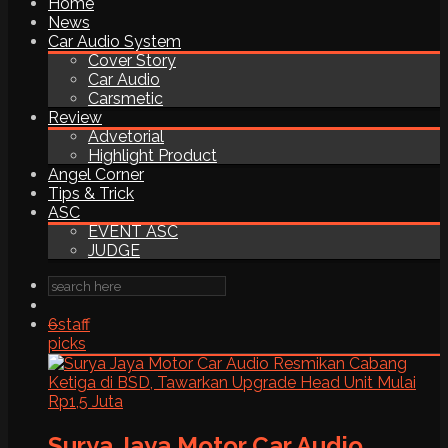
Home
News
Car Audio System
Cover Story
Car Audio
Carsmetic
Review
Advetorial
Highlight Product
Angel Corner
Tips & Trick
ASC
EVENT ASC
JUDGE
6
staff
picks
Surya Jaya Motor Car Audio