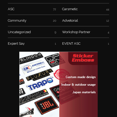
ASC
Carsmetic
72
44
Community
Advetorial
20
12
Uncategorized
Workshop Partner
9
4
Expert Say
EVENT ASC
1
1