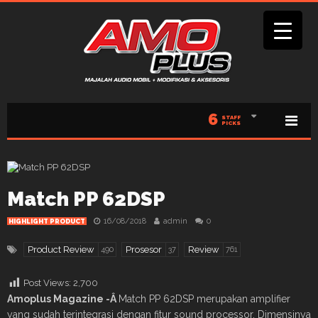
6
STAFF
PICKS
Match PP 62DSP
16/08/2018
admin
0
HIGHLIGHT PRODUCT
Product Review
Prosesor
Review
490
37
761
Post Views:
2,700
Amoplus Magazine -Â
Match PP 62DSP merupakan amplifier
yang sudah terintegrasi dengan fitur sound processor. Dimensinya