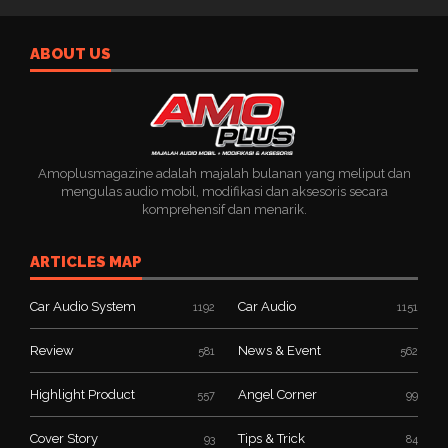
ABOUT US
Amoplusmagazine adalah majalah bulanan yang meliput dan
mengulas audio mobil, modifikasi dan aksesoris secara
komprehensif dan menarik.
ARTICLES MAP
Car Audio System
Car Audio
1192
1151
Review
News & Event
581
562
Highlight Product
Angel Corner
557
99
Cover Story
Tips & Trick
93
84