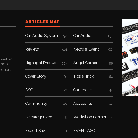
ARTICLES MAP
Car Audio System
Car Audio
1192
1151
Review
News & Event
581
562
bulanan
Highlight Product
Angel Corner
557
99
mobil,
rehensif
Cover Story
Tips & Trick
93
84
ASC
Carsmetic
72
44
Community
Advetorial
20
12
Uncategorized
Workshop Partner
9
4
Expert Say
EVENT ASC
1
1