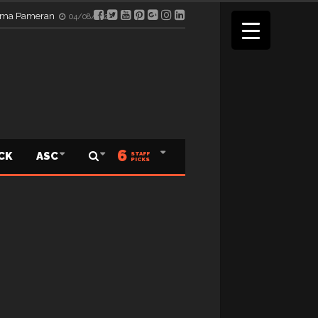
elama Pameran
04/08/2026
6
ICK
ASC
STAFF
PICKS