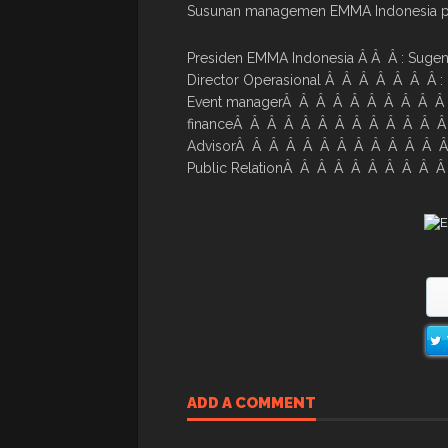
Susunan managemen EMMA Indonesia p
Presiden EMMA Indonesia Â Â Â : Sugen
Director Operasional Â Â Â Â Â Â Â :
Event managerÂ Â Â Â Â Â Â Â Â Â 
financeÂ Â Â Â Â Â Â Â Â Â Â Â Â Â
AdvisorÂ Â Â Â Â Â Â Â Â Â Â Â Â 
Public RelationÂ Â Â Â Â Â Â Â Â Â
ADD A COMMENT