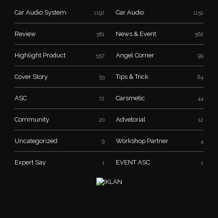
Car Audio System
Car Audio
1192
1151
Review
News & Event
581
562
Highlight Product
Angel Corner
557
99
Cover Story
Tips & Trick
93
84
ASC
Carsmetic
72
44
Community
Advetorial
20
12
Uncategorized
Workshop Partner
9
4
Expert Say
EVENT ASC
1
1