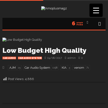
6
STAFF
PICKS
Low Budget High Quality
04/08/2017
admin
0
CAR AUDIO
CAR AUDIO SYSTEM
AJM
Car Audio System
KIA
venom
15
1198
3
71
Post Views:
4,886