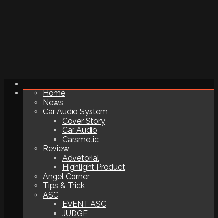
Home
News
Car Audio System
Cover Story
Car Audio
Carsmetic
Review
Advetorial
Highlight Product
Angel Corner
Tips & Trick
ASC
EVENT ASC
JUDGE