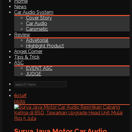
Home
News
Car Audio System
Cover Story
Car Audio
Carsmetic
Review
Advetorial
Highlight Product
Angel Corner
Tips & Trick
ASC
EVENT ASC
JUDGE
6
staff
picks
Surya Jaya Motor Car Audio