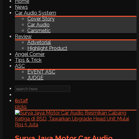
Home
News
Car Audio System
Cover Story
Car Audio
Carsmetic
Review
Advetorial
Highlight Product
Angel Corner
Tips & Trick
ASC
EVENT ASC
JUDGE
6
staff
picks
Surya Jaya Motor Car Audio