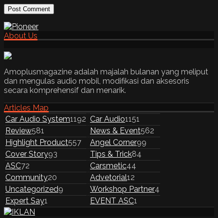
About Us
Amoplusmagazine adalah majalah bulanan yang meliput
dan mengulas audio mobil, modifikasi dan aksesoris
secara komprehensif dan menarik.
Articles Map
Car Audio System
1192
Car Audio
1151
Review
581
News & Event
562
Highlight Product
557
Angel Corner
99
Cover Story
93
Tips & Trick
84
ASC
72
Carsmetic
44
Community
20
Advetorial
12
Uncategorized
9
Workshop Partner
4
Expert Say
1
EVENT ASC
1