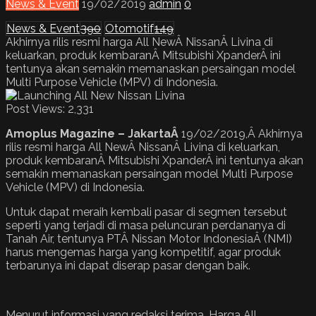
News & Event
19/02/2019
admin
0
News & Event
390
Otomotif
149
Akhirnya rilis resmi harga All NewÂ NissanÂ Livina di
keluarkan, produk kembaranÂ Mitsubishi XpanderÂ ini
tentunya akan semakin memanaskan persaingan model
Multi Purpose Vehicle (MPV) di Indonesia.
Post Views:
2,331
Amoplus Magazine – JakartaÂ
19/02/2019,Â Akhirnya
rilis resmi harga All NewÂ NissanÂ Livina di keluarkan,
produk kembaranÂ Mitsubishi XpanderÂ ini tentunya akan
semakin memanaskan persaingan model Multi Purpose
Vehicle (MPV) di Indonesia.
Untuk dapat meraih kembali pasar di segmen tersebut
seperti yang terjadi di masa peluncuran perdananya di
Tanah Air, tentunya PTÂ Nissan Motor IndonesiaÂ (NMI)
harus mengemas harga yang kompetitif, agar produk
terbarunya ini dapat diserap pasar dengan baik.
Menurut informasi yang redaksi terima, Harga All