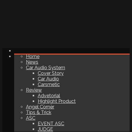
Home
News
Car Audio System
Cover Story
Car Audio
Carsmetic
Review
Advetorial
Highlight Product
Angel Corner
Tips & Trick
ASC
EVENT ASC
JUDGE