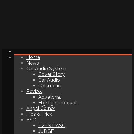
Home
News
Car Audio System
Cover Story
Car Audio
Carsmetic
Review
Advetorial
Highlight Product
Angel Corner
Tips & Trick
ASC
EVENT ASC
JUDGE