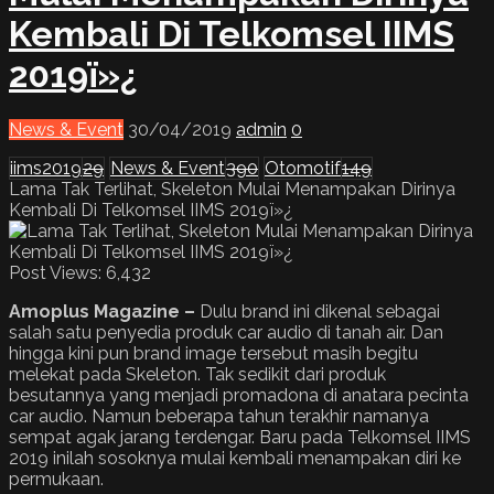
Kembali Di Telkomsel IIMS
2019ï»¿
News & Event
30/04/2019
admin
0
iims2019
29
News & Event
390
Otomotif
149
Lama Tak Terlihat, Skeleton Mulai Menampakan Dirinya
Kembali Di Telkomsel IIMS 2019ï»¿
Post Views:
6,432
Amoplus Magazine –
Dulu brand ini dikenal sebagai
salah satu penyedia produk car audio di tanah air. Dan
hingga kini pun brand image tersebut masih begitu
melekat pada Skeleton. Tak sedikit dari produk
besutannya yang menjadi promadona di anatara pecinta
car audio. Namun beberapa tahun terakhir namanya
sempat agak jarang terdengar. Baru pada Telkomsel IIMS
2019 inilah sosoknya mulai kembali menampakan diri ke
permukaan.