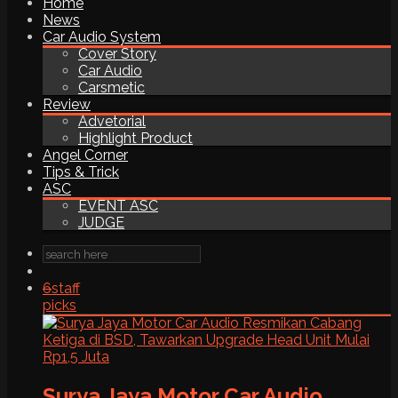
Home
News
Car Audio System
Cover Story
Car Audio
Carsmetic
Review
Advetorial
Highlight Product
Angel Corner
Tips & Trick
ASC
EVENT ASC
JUDGE
6
staff
picks
Surya Jaya Motor Car Audio