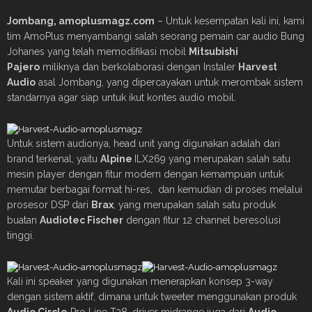
Jombang
, amoplusmagz.com
– Untuk kesempatan kali ini, kami
tim AmoPlus menyambangi salah seorang pemain car audio Bung
Johanes yang telah memodifikasi mobil
Mitsubishi
Pajero
miliknya dan berkolaborasi dengan Instaler
Harvest
Audio
asal Jombang, yang dipercayakan untuk merombak sistem
standarnya agar siap untuk ikut kontes audio mobil.
Untuk sistem audionya, head unit yang digunakan adalah dari
brand terkenal, yaitu
Alpine
ILX269 yang merupakan salah satu
mesin player dengan fitur modern dengan kemampuan untuk
memutar berbagai format hi-res, dan kemudian di proses melalui
prosesor DSP dari
Brax
, yang merupakan salah satu produk
buatan
Audiotec Fischer
dengan fitur 12 channel beresolusi
tinggi.
Kali ini speaker yang digunakan menerapkan konsep 3-way
dengan sistem aktif, dimana untuk tweeter menggunakan produk
Audio Circle
Pro Line T28, driver midrange juga dari
Audio