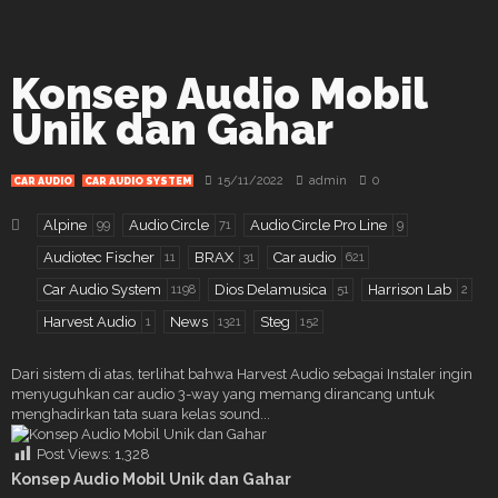
Konsep Audio Mobil
Unik dan Gahar
15/11/2022
admin
0
CAR AUDIO
CAR AUDIO SYSTEM
Alpine
Audio Circle
Audio Circle Pro Line
99
71
9
Audiotec Fischer
BRAX
Car audio
11
31
621
Car Audio System
Dios Delamusica
Harrison Lab
1198
51
2
Harvest Audio
News
Steg
1
1321
152
Dari sistem di atas, terlihat bahwa Harvest Audio sebagai Instaler ingin
menyuguhkan car audio 3-way yang memang dirancang untuk
menghadirkan tata suara kelas sound...
Post Views:
1,328
Konsep Audio Mobil Unik dan Gahar