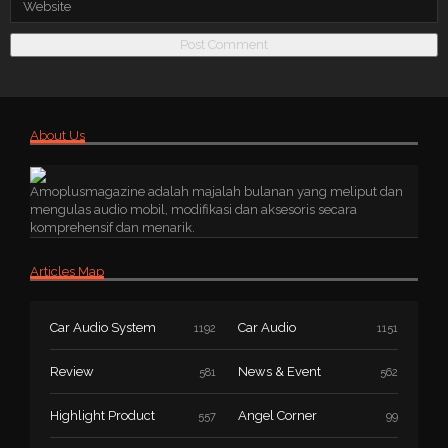
About Us
Amoplusmagazine adalah majalah bulanan yang meliput dan
mengulas audio mobil, modifikasi dan aksesoris secara
komprehensif dan menarik.
Articles Map
Car Audio System
Car Audio
1192
1151
Review
News & Event
581
562
Highlight Product
Angel Corner
557
99