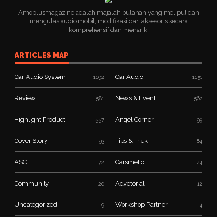
Amoplusmagazine adalah majalah bulanan yang meliput dan
mengulas audio mobil, modifikasi dan aksesoris secara
komprehensif dan menarik.
ARTICLES MAP
Car Audio System
Car Audio
1192
1151
Review
News & Event
581
562
Highlight Product
Angel Corner
557
99
Cover Story
Tips & Trick
93
84
ASC
Carsmetic
72
44
Community
Advetorial
20
12
Uncategorized
Workshop Partner
9
4