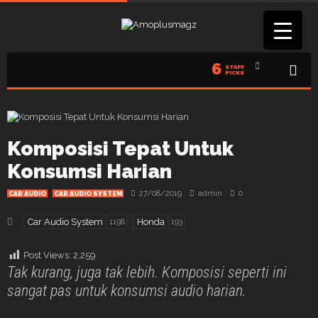
6
STAFF
PICKS
Komposisi Tepat Untuk
Konsumsi Harian
27/08/2019
admin
0
CAR AUDIO
CAR AUDIO SYSTEM
Car Audio System
Honda
1198
193
Post Views:
2,259
Tak kurang, juga tak lebih. Komposisi seperti ini
sangat pas untuk konsumsi audio harian.