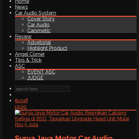
Home
News
Car Audio System
Cover Story
Car Audio
Carsmetic
Review
Advetorial
Highlight Product
Angel Corner
Tips & Trick
ASC
EVENT ASC
JUDGE
6
staff
picks
Surya Jaya Motor Car Audio