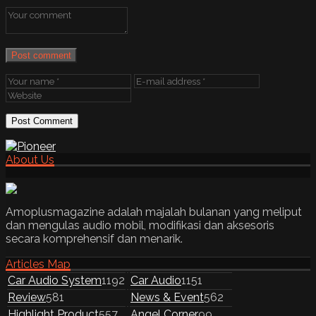
Post comment
About Us
Amoplusmagazine adalah majalah bulanan yang meliput
dan mengulas audio mobil, modifikasi dan aksesoris
secara komprehensif dan menarik.
Articles Map
Car Audio System
1192
Car Audio
1151
Review
581
News & Event
562
Highlight Product
557
Angel Corner
99