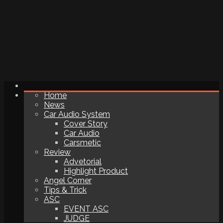
Home
News
Car Audio System
Cover Story
Car Audio
Carsmetic
Review
Advetorial
Highlight Product
Angel Corner
Tips & Trick
ASC
EVENT ASC
JUDGE