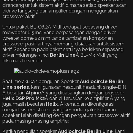
dirancang untuk sistem aktif, dimana setiap speaker akan
didrive langsung dari amplifier dengan menggunakan
crossover aktif.
Untuk paket BL-C6.2A MkII terdapat sepasang driver
midwoofer 6,5 inci yang berpasangan dengan driver
tweeter dome 22 mm tanpa tambahan komponen
crossover pasif, artinya memang disiapkan untuk sistem
aktif. Sedangan pada paket satunya berisikan sepasang
driver midrange 3 inci
Berlin Line
Â BL-M3 MkII yang
dikemas tersendiri.
Saat melakukan pengujian Speaker
Audiocircle Berlin
Line series
, kami gunakan headunit headunit single-DIN
Â besutan
Alpine
Â yang dipasangkan dengan prosesor
Helix DSP Pro Mk2
Â dan di teruskan ke amplifier Â yang
juga masih besutan
Helix
, Â kemudian dikonfigurasi
menjadi sistem stereo, yang kemudian jalur keluaran
speaker telah disetting dengan pengaturan crossover aktif
pada masing-masing amplifier.
Ketika pengujian speaker
Audiocircle Berlin Line
, kami