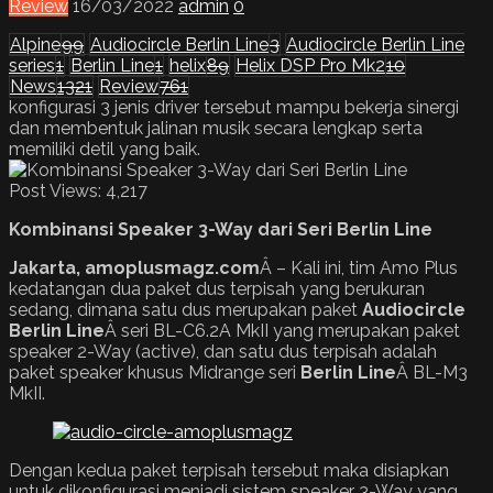
Review
16/03/2022
admin
0
Alpine
99
Audiocircle Berlin Line
3
Audiocircle Berlin Line
series
1
Berlin Line
1
helix
89
Helix DSP Pro Mk2
10
News
1321
Review
761
konfigurasi 3 jenis driver tersebut mampu bekerja sinergi
dan membentuk jalinan musik secara lengkap serta
memiliki detil yang baik.
Post Views:
4,217
Kombinansi Speaker 3-Way dari Seri Berlin Line
Jakarta, amoplusmagz.com
Â – Kali ini, tim Amo Plus
kedatangan dua paket dus terpisah yang berukuran
sedang, dimana satu dus merupakan paket
Audiocircle
Berlin Line
Â seri BL-C6.2A MkII yang merupakan paket
speaker 2-Way (active), dan satu dus terpisah adalah
paket speaker khusus Midrange seri
Berlin Line
Â BL-M3
MkII.
Dengan kedua paket terpisah tersebut maka disiapkan
untuk dikonfigurasi menjadi sistem speaker 3-Way yang