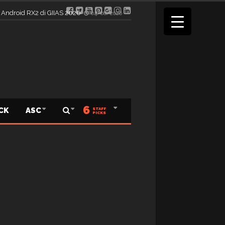
elama Pameran
04/08/2026
6
ICK
ASC
STAFF
PICKS