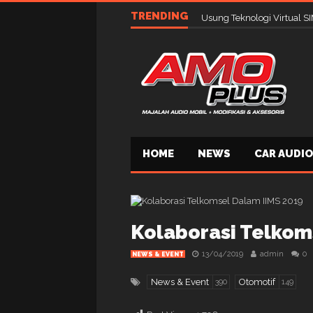
TRENDING
Mirai dan Asuka Hadirkan 
HOME
NEWS
CAR AUDIO
Kolaborasi Telkom
13/04/2019
admin
0
NEWS & EVENT
News & Event
Otomotif
390
149