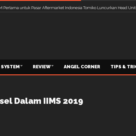
Produk Baru Berteknologi AI di GIIAS 2026, Tawarkan Diskon 10 Persen S
 SYSTEM
REVIEW
ANGEL CORNER
TIPS & TR
sel Dalam IIMS 2019