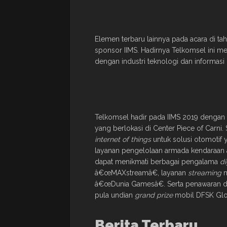
Elemen terbaru lainnya pada acara di ta
sponsor IIMS. Hadirnya Telkomsel ini m
dengan industri teknologi dan informasi 
Telkomsel hadir pada IIMS 2019 dengan 
yang berlokasi di Center Piece of Carni.
internet of things
untuk solusi otomotif 
layanan pengelolaan armada kendaraan
dapat menikmati berbagai pengalama
di
â€œMAXstreamâ€, layanan
streaming
m
â€œDunia Gamesâ€. Serta penawaran dar
pula undian
grand prize
mobil DFSK Glor
Berita Terbaru