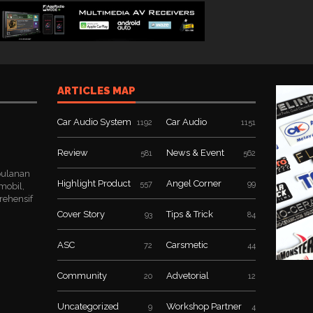
ARTICLES MAP
Car Audio System
Car Audio
1192
1151
Review
News & Event
581
562
bulanan
Highlight Product
Angel Corner
557
99
mobil,
rehensif
Cover Story
Tips & Trick
93
84
ASC
Carsmetic
72
44
Community
Advetorial
20
12
Uncategorized
Workshop Partner
9
4