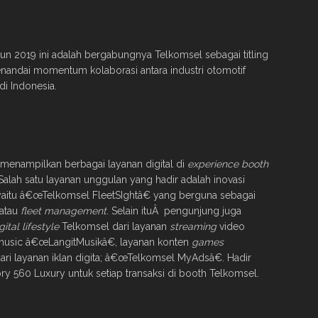
hun 2019 ini adalah bergabungnya Telkomsel sebagai titling
enandai momentum kolaborasi antara industri otomotif
di Indonesia.
menampilkan berbagai layanan digital di
experience booth
 Salah satu layanan unggulan yang hadir adalah inovasi
yaitu â€œTelkomsel FleetSIghtâ€ yang berguna sebagai
 atau
fleet management
. Selain ituÂ pengunjung juga
gital lifestyle
Telkomsel dari layanan
streaming
video
usic â€œLangitMusikâ€, layanan konten
games
i layanan iklan digita; â€œTelkomsel MyAdsâ€. Hadir
y 560 Luxury untuk setiap transaksi di booth Telkomsel.