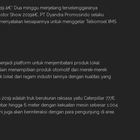
 2019 â€“ Dua minggu menjelang terselenggaranya
Motor Show 2019â€, PT Dyandra Promosindo selaku
menyatakan kesiapannya untuk menggelar Telkomsel IIMS
enjadi platform untuk menjembatani produk lokal
Selain menampilkan produk otomotif dari merek-merek
 lokal dari ragam industri lainnya dengan kualitas yang
 2019 adalah truk berukuran raksasa yaitu Caterpillar 777E.
 lebar hingga 6 meter dengan kekuatan mesin sebesar 1.004
ini juga akan berinteraksi dengan para pengunjung di area