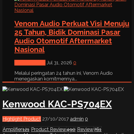
Venom Audio Perkuat Visi Menuju
25 Tahun, Bidik Dominasi Pasar
Audio Otomotif Aftermarket
Nasional
News & Event
Jul 31, 2026
0
Melalui peringatan 24 tahun ini, Venom Audio
menegaskan komitmennya...
Kenwood KAC-PS704EX
Highlight Product
27/10/2017
admin
0
Amplifier
121
Product Review
490
Review
761