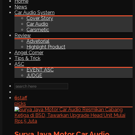
Home
News
Car Audio System
Cover Story
Car Audio
Carsmetic
Review
Advetorial
Highlight Product
Angel Corner
Tips & Trick
ASC
EVENT ASC
JUDGE
6
staff
picks
Surya Jaya Motor Car Audio