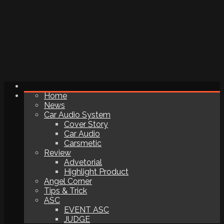
Home
News
Car Audio System
Cover Story
Car Audio
Carsmetic
Review
Advetorial
Highlight Product
Angel Corner
Tips & Trick
ASC
EVENT ASC
JUDGE