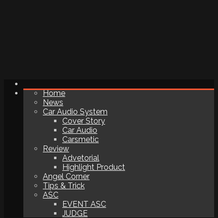
Home
News
Car Audio System
Cover Story
Car Audio
Carsmetic
Review
Advetorial
Highlight Product
Angel Corner
Tips & Trick
ASC
EVENT ASC
JUDGE