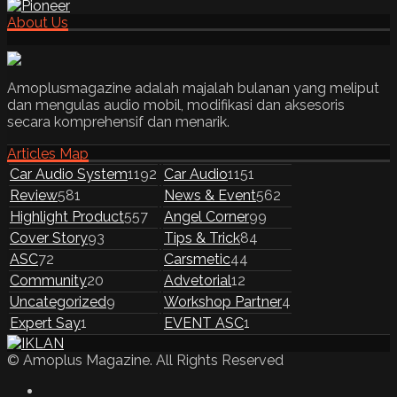
About Us
Amoplusmagazine adalah majalah bulanan yang meliput
dan mengulas audio mobil, modifikasi dan aksesoris
secara komprehensif dan menarik.
Articles Map
Car Audio System
1192
Car Audio
1151
Review
581
News & Event
562
Highlight Product
557
Angel Corner
99
Cover Story
93
Tips & Trick
84
ASC
72
Carsmetic
44
Community
20
Advetorial
12
Uncategorized
9
Workshop Partner
4
Expert Say
1
EVENT ASC
1
© Amoplus Magazine. All Rights Reserved