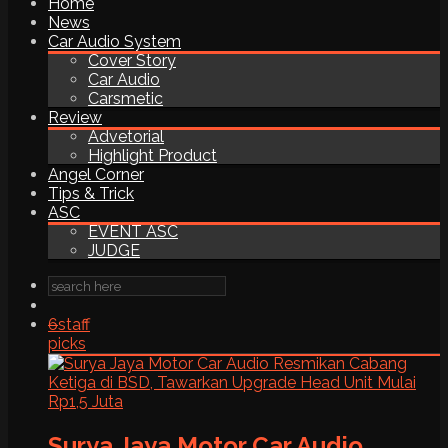
Home
News
Car Audio System
Cover Story
Car Audio
Carsmetic
Review
Advetorial
Highlight Product
Angel Corner
Tips & Trick
ASC
EVENT ASC
JUDGE
6
staff
picks
Surya Jaya Motor Car Audio