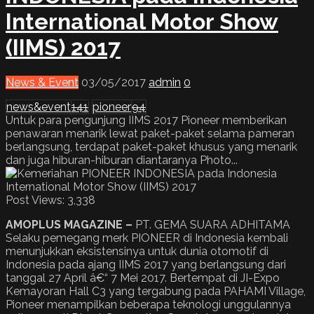
International Motor Show
(IIMS) 2017
News & Event
03/05/2017
admin
0
news&event
141
pioneer
94
Untuk para pengunjung IIMS 2017 Pioneer memberikan
penawaran menarik lewat paket-paket selama pameran
berlangsung, terdapat paket-paket khusus yang menarik
dan juga hiburan-hiburan diantaranya Photo...
Post Views:
3,338
AMOPLUS MAGAZINE –
PT. GEMA SUARA ADHITAMA
Selaku pemegang merk PIONEER di Indonesia kembali
menunjukkan eksistensinya untuk dunia otomotif di
Indonesia pada ajang IIMS 2017 yang berlangsung dari
tanggal 27 April â€“ 7 Mei 2017. Bertempat di JI-Expo
Kemayoran Hall C3 yang tergabung pada PAHAMI Village,
Pioneer menampilkan beberapa teknologi unggulannya