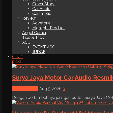
Cover Story
Car Audio
Carsmetic
Review
Advetorial
Highlight Product
Angel Corner
Tips & Trick
ASC
EVENT ASC
JUDGE
6
staff
picks
Surya Jaya Motor Car Audio Resmi
News & Event
Aug 5, 2026
0
Dengan bertambahnya jaringan outlet, Surya Jaya Moto