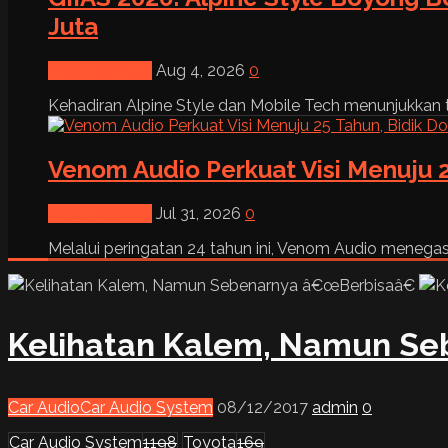
Juta
News & Event
Aug 4, 2026
0
Kehadiran Alpine Style dan Mobile Tech menunjukkan tre
Venom Audio Perkuat Visi Menuju 2
News & Event
Jul 31, 2026
0
Melalui peringatan 24 tahun ini, Venom Audio menega
Kelihatan Kalem, Namun Se
Car Audio
Car Audio System
08/12/2017
admin
0
Car Audio System
1198
Toyota
169