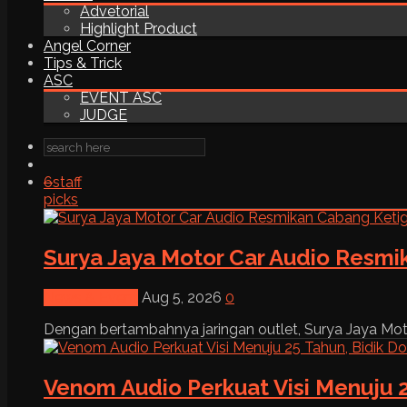
Advetorial
Highlight Product
Angel Corner
Tips & Trick
ASC
EVENT ASC
JUDGE
6
staff
picks
Surya Jaya Motor Car Audio Resmi
News & Event
Aug 5, 2026
0
Dengan bertambahnya jaringan outlet, Surya Jaya Moto
Venom Audio Perkuat Visi Menuju 2