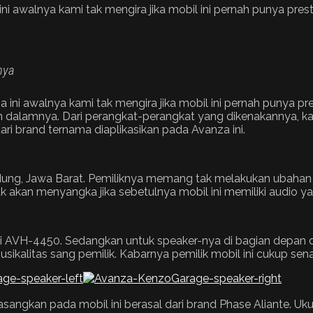
awalnya kami tak mengira jika mobil ini pernah punya presta
nya
 ini awalnya kami tak mengira jika mobil ini pernah punya p
n dalamnya. Dari perangkat-perangkat yang dikenakannya, kam
i brand ternama diaplikasikan pada Avanza ini.
dung, Jawa Barat. Pemiliknya memang tak melakukan ubahan a
 tak akan menyangka jika sebetulnya mobil ini memiliki audio 
 seri AVH-4450. Sedangkan untuk speaker-nya di bagian depan 
musikalitas sang pemilik. Kabarnya pemilik mobil ini cukup sen
ngkan pada mobil ini berasal dari brand Phase Aliante. Uku