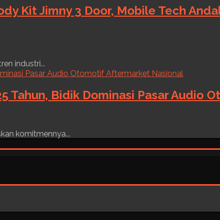
ody Kit Jimny 3 Door, Mobile Tech And
n industri...
5 Tahun, Bidik Dominasi Pasar Audio O
skan komitmennya...