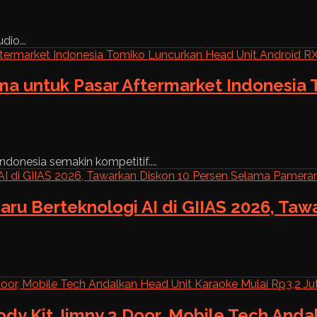
dio...
ama untuk Pasar Aftermarket Indonesia
ndonesia semakin kompetitif....
aru Berteknologi AI di GIIAS 2026, Ta
ody Kit Jimny 3 Door, Mobile Tech And