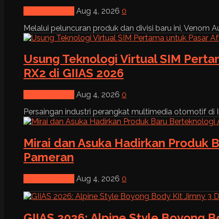
News & Event
Aug 4, 2026
0
Melalui peluncuran produk dan divisi baru ini, Venom Au
Usung Teknologi Virtual SIM Pert
RX2 di GIIAS 2026
News & Event
Aug 4, 2026
0
Persaingan industri perangkat multimedia otomotif di I
Mirai dan Asuka Hadirkan Produk B
Pameran
News & Event
Aug 4, 2026
0
GIIAS 2026: Alpine Style Boyong B