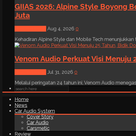
GIIAS 2026: Alpine Style Boyong B
Juta
News & Event
Aug 4, 2026
0
Kehadiran Alpine Style dan Mobile Tech menunjukkan tre
Venom Audio Perkuat Visi Menuju 2
News & Event
Jul 31, 2026
0
Melalui peringatan 24 tahun ini, Venom Audio menega
Home
News
Car Audio System
Cover Story
Car Audio
Carsmetic
Review