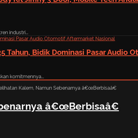
n industri...
5 Tahun, Bidik Dominasi Pasar Audio O
skan komitmennya...
benarnya â€œBerbisaâ€