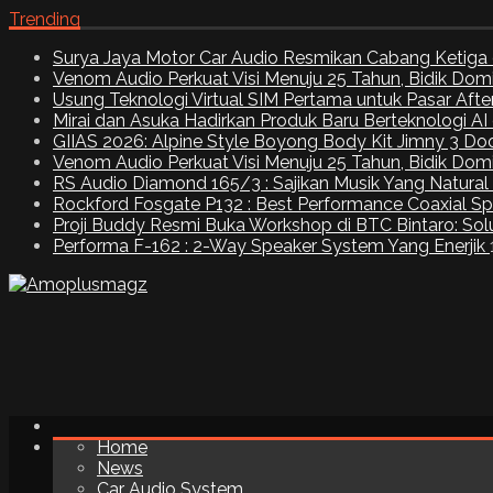
Trending
Surya Jaya Motor Car Audio Resmikan Cabang Ketiga 
Venom Audio Perkuat Visi Menuju 25 Tahun, Bidik Dom
Usung Teknologi Virtual SIM Pertama untuk Pasar Aft
Mirai dan Asuka Hadirkan Produk Baru Berteknologi A
GIIAS 2026: Alpine Style Boyong Body Kit Jimny 3 Do
Venom Audio Perkuat Visi Menuju 25 Tahun, Bidik Dom
RS Audio Diamond 165/3 : Sajikan Musik Yang Natural
Rockford Fosgate P132 : Best Performance Coaxial S
Proji Buddy Resmi Buka Workshop di BTC Bintaro: Solu
Performa F-162 : 2-Way Speaker System Yang Enerjik
Home
News
Car Audio System