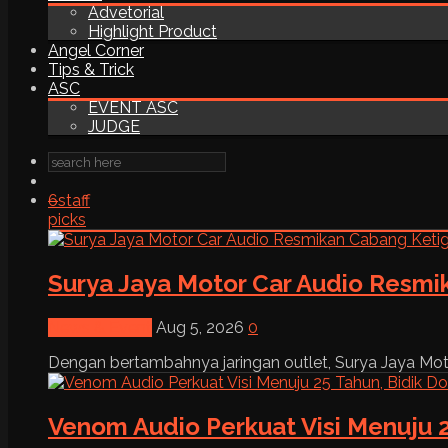
Advetorial
Highlight Product
Angel Corner
Tips & Trick
ASC
EVENT ASC
JUDGE
6
staff
picks
Surya Jaya Motor Car Audio Resmi
News & Event
Aug 5, 2026
0
Dengan bertambahnya jaringan outlet, Surya Jaya Moto
Venom Audio Perkuat Visi Menuju 2