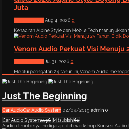
Juta
News & Event
Aug 4, 2026
0
Kehadiran Alpine Style dan Mobile Tech menunjukkan tre
Venom Audio Perkuat Visi Menuju 2
News & Event
Jul 31, 2026
0
Melalui peringatan 24 tahun ini, Venom Audio menega
Just The Beginning
Car Audio
Car Audio System
02/04/2019
admin
0
Car Audio System
1198
Mitsubishi
62
Audio di mobilnya ini digarap oleh workshop Konsep Audio 