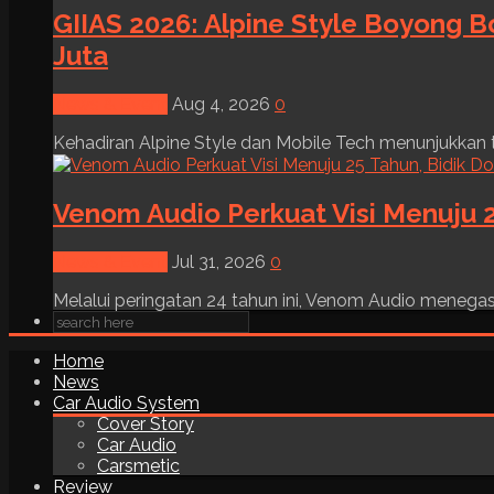
GIIAS 2026: Alpine Style Boyong B
Juta
News & Event
Aug 4, 2026
0
Kehadiran Alpine Style dan Mobile Tech menunjukkan tre
Venom Audio Perkuat Visi Menuju 2
News & Event
Jul 31, 2026
0
Melalui peringatan 24 tahun ini, Venom Audio menega
Home
News
Car Audio System
Cover Story
Car Audio
Carsmetic
Review