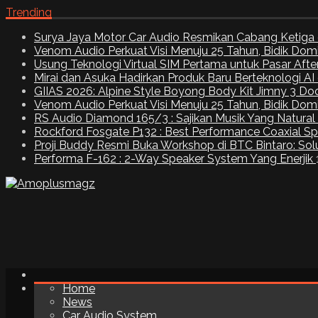
Trending
Surya Jaya Motor Car Audio Resmikan Cabang Ketiga 
Venom Audio Perkuat Visi Menuju 25 Tahun, Bidik Dom
Usung Teknologi Virtual SIM Pertama untuk Pasar Aft
Mirai dan Asuka Hadirkan Produk Baru Berteknologi A
GIIAS 2026: Alpine Style Boyong Body Kit Jimny 3 Do
Venom Audio Perkuat Visi Menuju 25 Tahun, Bidik Dom
RS Audio Diamond 165/3 : Sajikan Musik Yang Natural
Rockford Fosgate P132 : Best Performance Coaxial S
Proji Buddy Resmi Buka Workshop di BTC Bintaro: Solu
Performa F-162 : 2-Way Speaker System Yang Enerjik
Home
News
Car Audio System