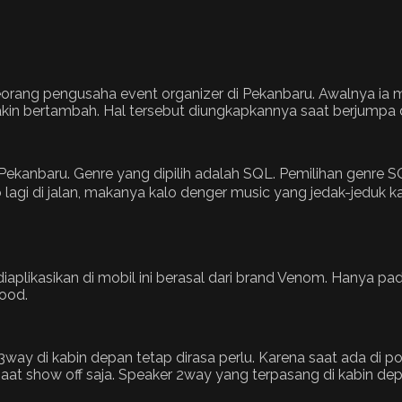
, seorang pengusaha event organizer di Pekanbaru. Awalnya
kin bertambah. Hal tersebut diungkapkannya saat berjumpa 
Pekanbaru. Genre yang dipilih adalah SQL. Pemilihan genre S
gi di jalan, makanya kalo denger music yang jedak-jeduk kan
aplikasikan di mobil ini berasal dari brand Venom. Hanya pa
ood.
y di kabin depan tetap dirasa perlu. Karena saat ada di pos
 saat show off saja. Speaker 2way yang terpasang di kabin