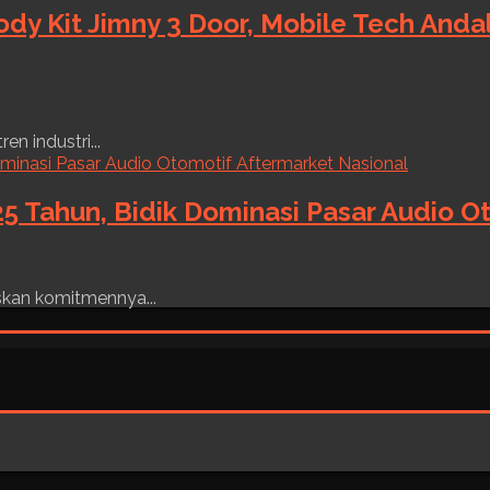
ody Kit Jimny 3 Door, Mobile Tech And
n industri...
5 Tahun, Bidik Dominasi Pasar Audio O
skan komitmennya...