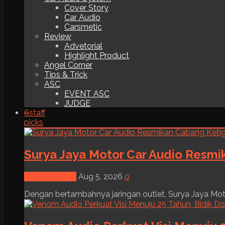
Cover Story
Car Audio
Carsmetic
Review
Advetorial
Highlight Product
Angel Corner
Tips & Trick
ASC
EVENT ASC
JUDGE
6
staff
picks
Surya Jaya Motor Car Audio Resmi
News & Event
Aug 5, 2026
0
Dengan bertambahnya jaringan outlet, Surya Jaya Moto