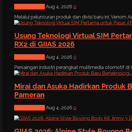
News & Event
Aug 4, 2026
0
Melalui peluncuran produk dan divisi baru ini, Venom Au
Usung Teknologi Virtual SIM Pert
RX2 di GIIAS 2026
News & Event
Aug 4, 2026
0
Persaingan industri perangkat multimedia otomotif di I
Mirai dan Asuka Hadirkan Produk B
Pameran
News & Event
Aug 4, 2026
0
GIIAS 2026: Alpine Style Boyong B