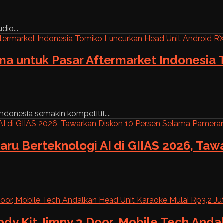
dio...
ama untuk Pasar Aftermarket Indonesia
ndonesia semakin kompetitif....
aru Berteknologi AI di GIIAS 2026, Ta
ody Kit Jimny 3 Door, Mobile Tech And