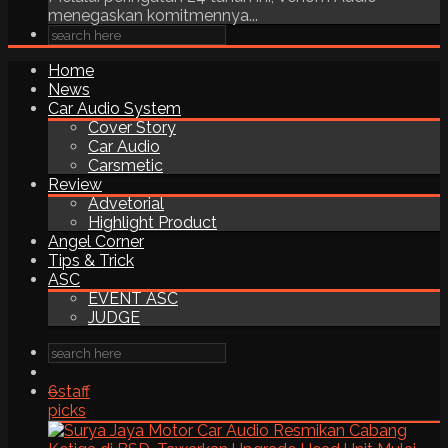
menegaskan komitmennya...
Home
News
Car Audio System
Cover Story
Car Audio
Carsmetic
Review
Advetorial
Highlight Product
Angel Corner
Tips & Trick
ASC
EVENT ASC
JUDGE
6
staff
picks