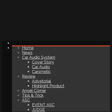
Home
News
Car Audio System
Cover Story
Car Audio
Carsmetic
Review
Advetorial
Highlight Product
Angel Corner
Tips & Trick
ASC
EVENT ASC
JUDGE