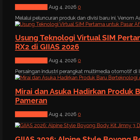
News & Event
Aug 4, 2026
0
Melalui peluncuran produk dan divisi baru ini, Venom Au
Usung Teknologi Virtual SIM Pert
RX2 di GIIAS 2026
News & Event
Aug 4, 2026
0
Persaingan industri perangkat multimedia otomotif di I
Mirai dan Asuka Hadirkan Produk B
Pameran
News & Event
Aug 4, 2026
0
GIIAS 2026: Alpine Style Boyong B