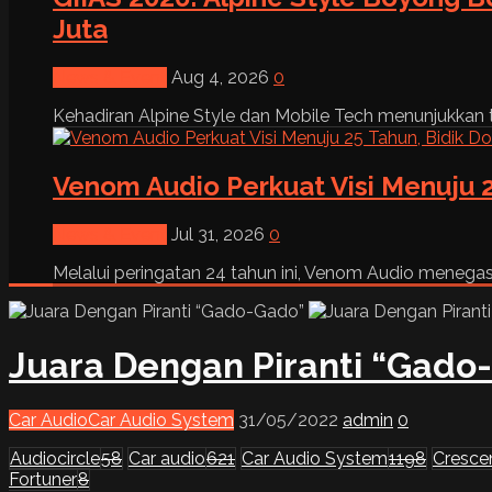
Juta
News & Event
Aug 4, 2026
0
Kehadiran Alpine Style dan Mobile Tech menunjukkan tre
Venom Audio Perkuat Visi Menuju 2
News & Event
Jul 31, 2026
0
Melalui peringatan 24 tahun ini, Venom Audio menega
Juara Dengan Piranti “Gado
Car Audio
Car Audio System
31/05/2022
admin
0
Audiocircle
58
Car audio
621
Car Audio System
1198
Cresce
Fortuner
8