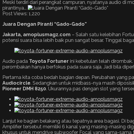
Meski terdiri dari perangkat campuran, nyatanya audio di m
pirantinya...
Post Views:
1,220
Juara
D
engan
P
iranti “
G
ado-
G
ado”
Jakarta, amoplusmagz.com
– Salah satu kelebihan Fort
potensi suara bisa lebih baik pun sangat besar. Tinggal bag
Audio pada
Toyota
Fortuner
ini kebetulan telah diromba
perombakan hanya berfokus pada suara saja. Jadi bila diper
Pertama kita coba bedah bagian depan. Perubahan yang paling 
Audiocircle
. Sedangkan untuk midbass-nya masih diposisika
Pionee
r
DMH 8250
. Ukurannya pas dengan slot yang tersed
Lanjut ke bagian belakang atau tepatnya area bagasi. Di bag
Amplifier tersebut memiliki 6 kanal yang masing-masing d
khusus untuk mendrive subwoofer Focal yang sama-sama t