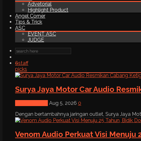
Advetorial
Highlight Product
Angel Corner
Tips & Trick
ASC
EVENT ASC
JUDGE
6
staff
picks
Surya Jaya Motor Car Audio Resmi
News & Event
Aug 5, 2026
0
Dengan bertambahnya jaringan outlet, Surya Jaya Moto
Venom Audio Perkuat Visi Menuju 2