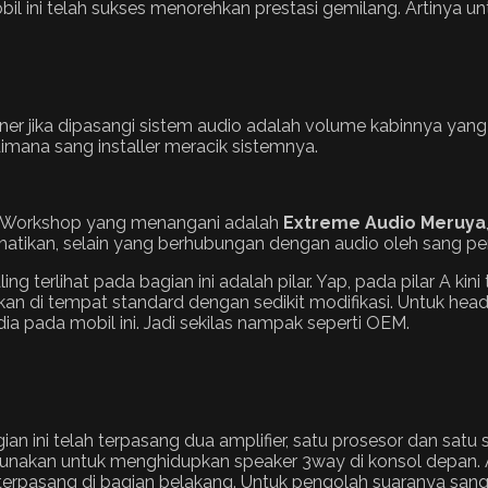
obil ini telah sukses menorehkan prestasi gemilang. Artinya 
uner jika dipasangi sistem audio adalah volume kabinnya ya
aimana sang installer meracik sistemnya.
k. Workshop yang menangani adalah
Extreme Audio Meruya
hatikan, selain yang berhubungan dengan audio oleh sang pem
terlihat pada bagian ini adalah pilar. Yap, pada pilar A kini
n di tempat standard dengan sedikit modifikasi. Untuk head u
ia pada mobil ini. Jadi sekilas nampak seperti OEM.
ian ini telah terpasang dua amplifier, satu prosesor dan sat
igunakan untuk menghidupkan speaker 3way di konsol depan. 
erpasang di bagian belakang. Untuk pengolah suaranya san