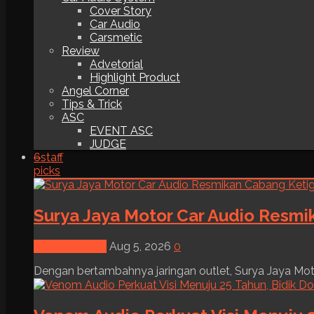
Cover Story
Car Audio
Carsmetic
Review
Advetorial
Highlight Product
Angel Corner
Tips & Trick
ASC
EVENT ASC
JUDGE
6
staff
picks
Surya Jaya Motor Car Audio Resmi
News & Event
Aug 5, 2026
0
Dengan bertambahnya jaringan outlet, Surya Jaya Moto