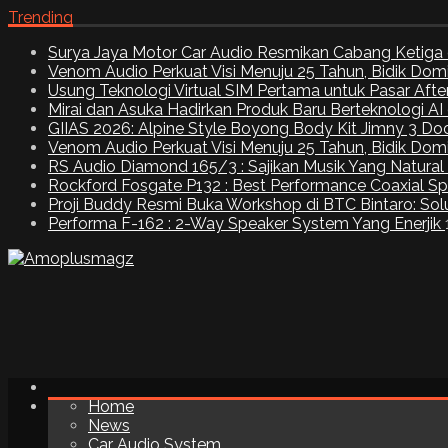
Trending
Surya Jaya Motor Car Audio Resmikan Cabang Ketiga 
Venom Audio Perkuat Visi Menuju 25 Tahun, Bidik Dom
Usung Teknologi Virtual SIM Pertama untuk Pasar Aft
Mirai dan Asuka Hadirkan Produk Baru Berteknologi A
GIIAS 2026: Alpine Style Boyong Body Kit Jimny 3 Do
Venom Audio Perkuat Visi Menuju 25 Tahun, Bidik Dom
RS Audio Diamond 165/3 : Sajikan Musik Yang Natural
Rockford Fosgate P132 : Best Performance Coaxial S
Proji Buddy Resmi Buka Workshop di BTC Bintaro: Solu
Performa F-162 : 2-Way Speaker System Yang Enerjik
Home
News
Car Audio System