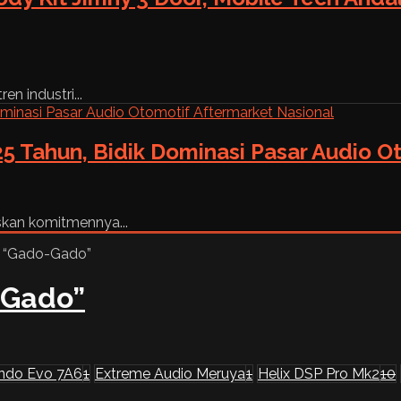
n industri...
5 Tahun, Bidik Dominasi Pasar Audio O
skan komitmennya...
-Gado”
ndo Evo 7A6
1
Extreme Audio Meruya
1
Helix DSP Pro Mk2
10