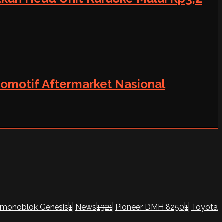
tomotif Aftermarket Nasional
monoblok Genesis
1
News
1321
Pioneer DMH 8250
1
Toyota