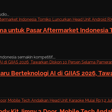
dio...
ama untuk Pasar Aftermarket Indonesia
ndonesia semakin kompetitif....
aru Berteknologi AI di GIIAS 2026, Ta
ody Kit Jimny 3 Door, Mobile Tech And