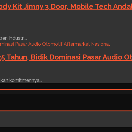
ody Kit Jimny 3 Door, Mobile Tech And
n industri...
5 Tahun, Bidik Dominasi Pasar Audio O
skan komitmennya...