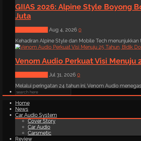
GIIAS 2026: Alpine Style Boyong B
Juta
News & Event
Aug 4, 2026
0
Kehadiran Alpine Style dan Mobile Tech menunjukkan tre
Venom Audio Perkuat Visi Menuju 2
News & Event
Jul 31, 2026
0
Melalui peringatan 24 tahun ini, Venom Audio menega
Home
News
Car Audio System
Cover Story
Car Audio
Carsmetic
Review