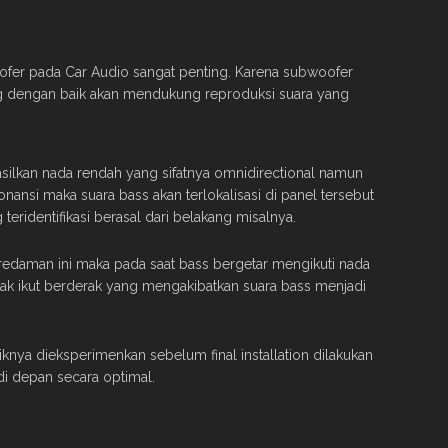
er pada Car Audio sangat penting. Karena subwoofer
ting dengan baik akan mendukung reproduksi suara yang
ilkan nada rendah yang sifatnya omnidirectional namun
onansi maka suara bass akan terlokalisasi di panel tersebut
eridentifikasi berasal dari belakang misalnya.
edaman ini maka pada saat bass bergetar mengikuti nada
ak ikut berderak yang mengakibatkan suara bass menjadi
iknya dieksperimenkan sebelum final installation dilakukan
di depan secara optimal.