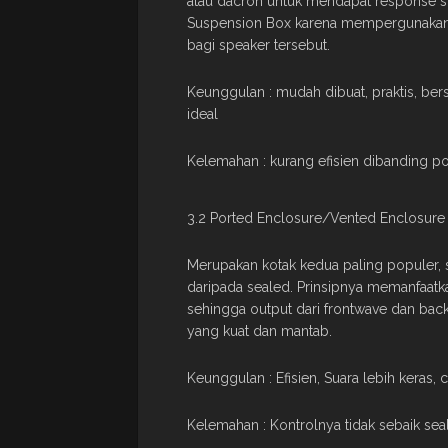
atau dacron untuk mendapat response su
Suspension Box karena mempergunakan u
bagi speaker tersebut.
Keunggulan : mudah dibuat, praktis, bers
ideal
Kelemahan : kurang efisien dibanding p
3.2 Ported Enclosure/Vented Enclosure
Merupakan kotak kedua paling populer,
daripada sealed. Prinsipnya memanfaatk
sehingga output dari frontwave dan ba
yang kuat dan mantab.
Keunggulan : Efisien, Suara lebih keras,
Kelemahan : Kontrolnya tidak sebaik sea