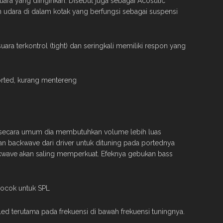
ara yang diinginkan. Disebut juga sebagai Acosutic
dara di dalam kotak yang berfungsi sebagai suspensi
uara terkontrol (tight) dan seringkali memiliki respon yang
orted, kurang mentereng
 secara umum dia membutuhkan volume lebih luas
an backwave dari driver untuk dituning pada portednya
ckwave akan saling memperkuat. Efeknya gebukan bass
 cocok untuk SPL
led terutama pada frekuensi di bawah frekuensi tuningnya.