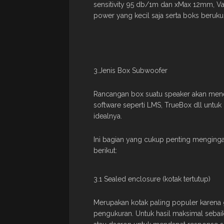
sensitivity 95 db/1m dan xMax 12mm, V
power yang kecil saja serta boks beruk
3.Jenis Box Subwoofer
Rancangan box suatu speaker akan mene
software seperti LMS, TrueBox dll un
idealnya.
Ini bagian yang cukup penting mengingat
berikut:
3.1 Sealed enclosure (kotak tertutup)
Merupakan kotak paling populer karena g
pengukuran. Untuk hasil maksimal sebai