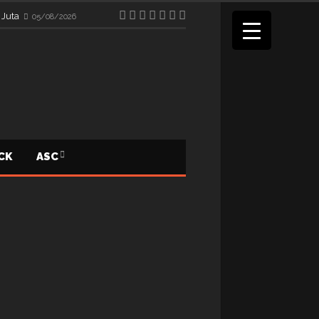
 Juta
05/08/2026
ICK
ASC