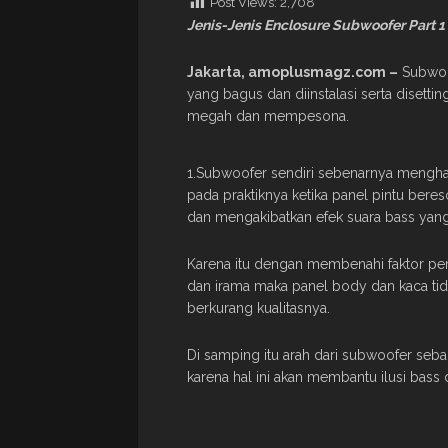
Post Views:
2,708
Jenis-Jenis Enclosure Subwoofer Part 1
Jakarta, amoplusmagz.com –
Subwoof
yang bagus dan diinstalasi serta diset
megah dan mempesona.
1.Subwoofer sendiri sebenarnya menghas
pada praktiknya ketika panel pintu beres
dan mengakibatkan efek suara bass yang t
Karena itu dengan membenahi faktor per
dan irama maka panel body dan kaca tid
berkurang kualitasnya.
Di samping itu arah dari subwoofer seba
karena hal ini akan membantu ilusi bass 