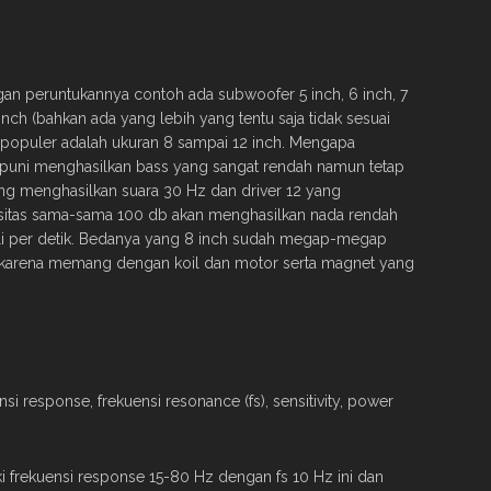
gan peruntukannya contoh ada subwoofer 5 inch, 6 inch, 7
18 inch (bahkan ada yang lebih yang tentu saja tidak sesuai
 populer adalah ukuran 8 sampai 12 inch. Mengapa
uni menghasilkan bass yang sangat rendah namun tetap
yang menghasilkan suara 30 Hz dan driver 12 yang
sitas sama-sama 100 db akan menghasilkan nada rendah
ali per detik. Bedanya yang 8 inch sudah megap-megap
 karena memang dengan koil dan motor serta magnet yang
si response, frekuensi resonance (fs), sensitivity, power
frekuensi response 15-80 Hz dengan fs 10 Hz ini dan